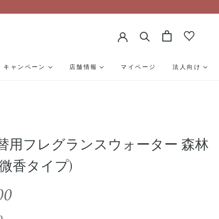
キャンペーン
店舗情報
マイページ
法人向け
 詰替用フレグランスウォーター 森林
(微香タイプ)
00