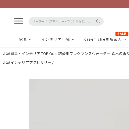
SALE
家具
インテリア小物
greeniche無垢家具
コ
北欧家具・インテリア TOP
Odai 詰替用フレグランスウォーター 森林の香り
ン
テ
北欧インテリアアクセサリー /
ン
ツ
に
ス
キ
ッ
プ