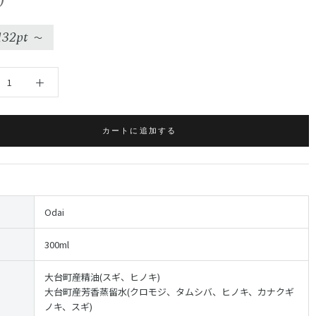
0
132pt
〜
カートに追加する
Odai
300ml
大台町産精油(スギ、ヒノキ)
大台町産芳香蒸留水(クロモジ、タムシバ、ヒノキ、カナクギ
ノキ、スギ)