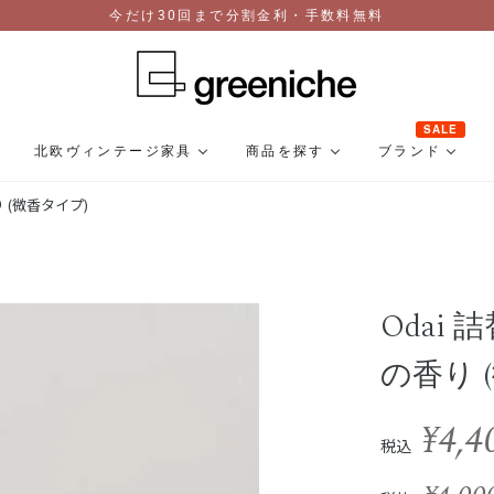
今だけ30回まで分割金利・手数料無料
SALE
北欧ヴィンテージ家具
商品を探す
ブランド
 (微香タイプ)
Odai
の香り 
¥4,4
税込