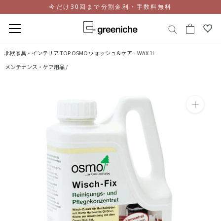
今だけ30回まで分割金利・手数料無料
コ
北欧家具・インテリア TOP
OSMO ウォッシュ＆ケアーWAX 1L
ン
メンテナンス・ケア用品 /
テ
ン
ツ
に
ス
キ
ッ
プ