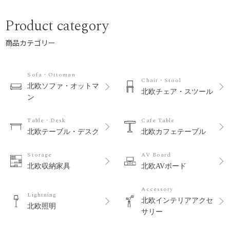
Product category
商品カテゴリー
Sofa・Ottoman
Chair・Stool
北欧ソファ・オットマ
北欧チェア・スツール
ン
Table・Desk
Cafe Table
北欧テーブル・デスク
北欧カフェテーブル
Storage
AV Board
北欧収納家具
北欧AVボード
Accessory
Lightning
北欧インテリアアクセ
北欧照明
サリー