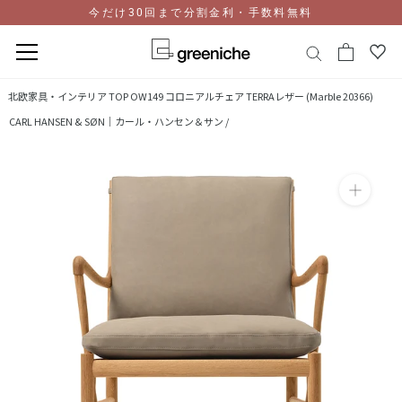
今だけ30回まで分割金利・手数料無料
コ
北欧家具・インテリア TOP
OW149 コロニアルチェア TERRAレザー (Marble 20366)
ン
CARL HANSEN & SØN｜カール・ハンセン＆サン /
テ
ン
ツ
に
ス
キ
ッ
プ