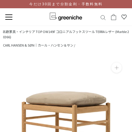
今だけ30回まで分割金利・手数料無料
コ
北欧家具・インテリア TOP
OW149F コロニアルフットスツール TERRAレザー (Marble 2
ン
0366)
テ
CARL HANSEN & SØN｜カール・ハンセン＆サン /
ン
ツ
に
ス
キ
ッ
プ