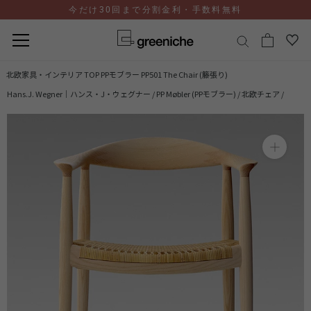
今だけ30回まで分割金利・手数料無料
コ
北欧家具・インテリア TOP
PPモブラー PP501 The Chair (籐張り)
ン
Hans.J. Wegner｜ハンス・J・ウェグナー /
PP Møbler (PPモブラー) /
北欧チェア /
テ
ン
ツ
に
ス
キ
ッ
プ