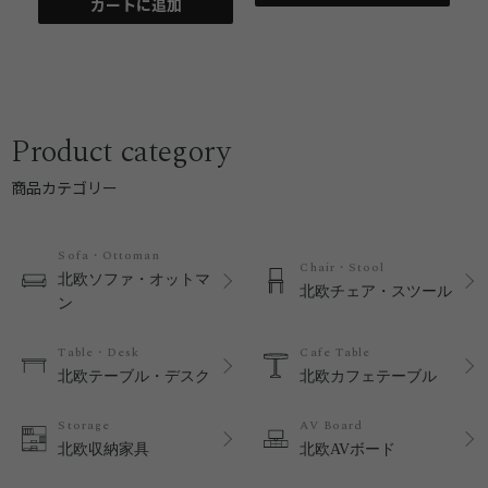
カートに追加
Product category
商品カテゴリー
Sofa・Ottoman
Chair・Stool
北欧ソファ・オットマ
北欧チェア・スツール
ン
Table・Desk
Cafe Table
北欧テーブル・デスク
北欧カフェテーブル
Storage
AV Board
北欧収納家具
北欧AVボード