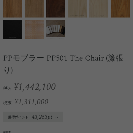
PPモブラー PP501 The Chair (籐張
り)
¥1,442,100
税込
¥1,311,000
税抜
43,263pt
獲得ポイント
〜
樹種: