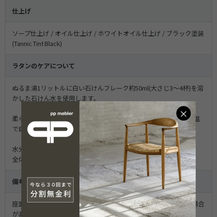
仕上げ
ソープ仕上げ / オイル仕上げ / ホワイトオイル仕上げ / ブラック塗装
(Tannic Tint Black)
ラタンのケアについて
ぬるま湯1リットルに白い石けんフレーク約50ml(大さじ3〜4杯)を溶
かした石けん水を使用します。
×
柔らかい布やスポンジを軽く絞ってやさしく拭き、すすがずに室温
で自然乾燥させてください。
水分を含ませすぎるとシミや変色の原因になるため、
全体を均等に湿らせるように拭くのがポイントです。
備考
座面の籐(ラタン)は天然素材のため、色ムラや微細な割れがある場合
があります。