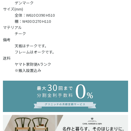
デンマーク
サイズ(mm)
全体：W610 D390 H510
棚：W430 D270 H110
マテリアル
チーク
備考
天板はチークです。
フレームはオークです。
送料
ヤマト家財便Aランク
※搬入設置込み