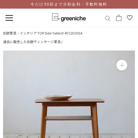
今だけ30回まで分割金利・手数料無料
コ
北欧家具・インテリア TOP
Side Table D-R712D301A
ン
過去に販売した北欧ヴィンテージ家具 /
テ
ン
ツ
に
ス
キ
ッ
プ