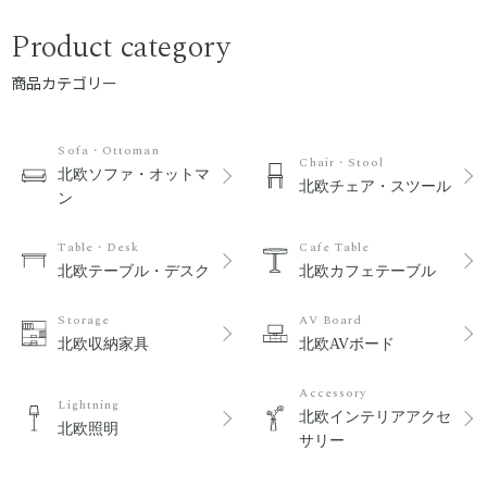
Product category
商品カテゴリー
Sofa・Ottoman
Chair・Stool
北欧ソファ・オットマ
北欧チェア・スツール
ン
Table・Desk
Cafe Table
北欧テーブル・デスク
北欧カフェテーブル
Storage
AV Board
北欧収納家具
北欧AVボード
Accessory
Lightning
北欧インテリアアクセ
北欧照明
サリー