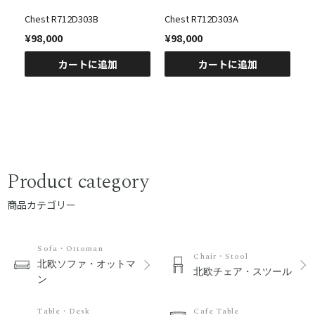
-
Chest R712D303B
Chest R712D303A
Wa
¥98,000
¥98,000
¥
カートに追加
カートに追加
Product category
商品カテゴリー
Sofa・Ottoman
Chair・Stool
北欧ソファ・オットマ
北欧チェア・スツール
ン
Table・Desk
Cafe Table