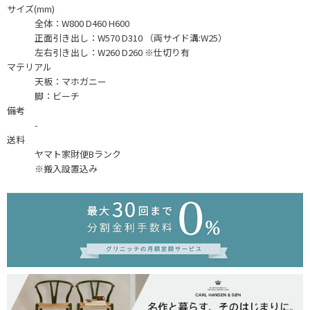
サイズ(mm)
全体：W800 D460 H600
正面引き出し：W570 D310 （両サイド溝:W25）
左右引き出し：W260 D260 ※仕切り有
マテリアル
天板：マホガニー
脚：ビーチ
備考
-
送料
ヤマト家財便Bランク
※搬入設置込み