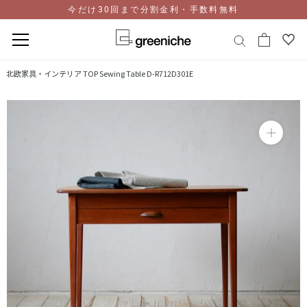
今だけ30回まで分割金利・手数料無料
コ
北欧家具・インテリア TOP
Sewing Table D-R712D301E
ン
テ
ン
ツ
に
ス
キ
ッ
プ