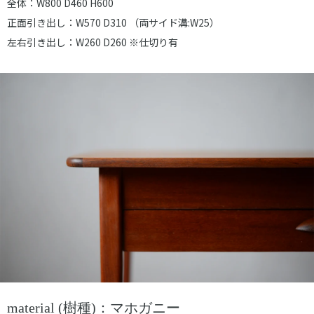
全体：W800 D460 H600
正面引き出し：W570 D310 （両サイド溝:W25）
左右引き出し：W260 D260 ※仕切り有
material (樹種)：マホガニー