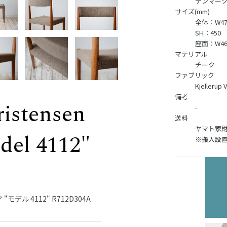
デンマー
サイズ(mm)
全体：W470
SH：450
座面：W460
マテリアル
チーク
ファブリック
Kjelleru
備考
istensen
-
送料
ヤマト家財
del 4112"
※搬入設
 4112" R712D304A