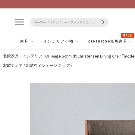
SALE
家具
インテリア小物
greeniche無垢家具
コ
北欧家具・インテリア TOP
Aage Schmidt Christensen Dining Chair "mode
ン
テ
北欧チェア /
北欧ヴィンテージ チェア /
ン
ツ
に
ス
キ
ッ
プ