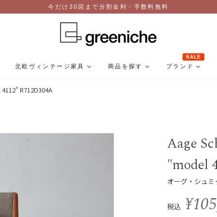
今だけ30回まで分割金利・手数料無料
SALE
北欧ヴィンテージ家具
商品を探す
ブランド
l 4112" R712D304A
Aage Sc
"model 
オーグ・シュミット
¥105
税込