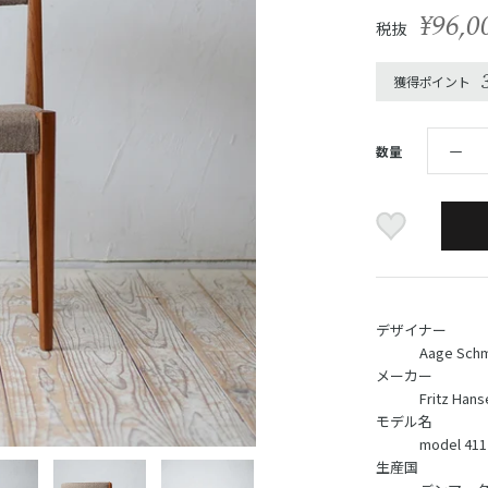
¥96,0
税抜
獲得ポイント
数量
デザイナー
Aage Schm
メーカー
Fritz Hans
モデル名
model 411
生産国