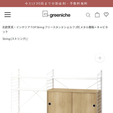
今だけ30回まで分割金利・手数料無料
コ
北欧家具・インテリア TOP
String フリースタンドシェルフ 2列 メタル棚板＋キャビネ
ン
ット
テ
String (ストリング) /
ン
ツ
に
ス
キ
ッ
プ