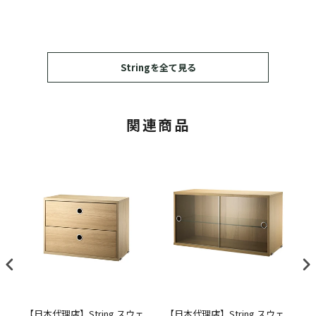
Stringを全て見る
関連商品
ェ
【日本代理店】String スウェ
【日本代理店】String スウェ
【