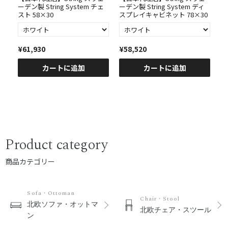
開
ーデン製 String System チェ
ーデン製 String System ディ
ー
スト 58×30
スプレイキャビネット 78×30
ビ
¥61,930
¥58,520
¥
カートに追加
カートに追加
Product category
商品カテゴリー
Sofa・Ottoman
Chair・Stool
北欧ソファ・オットマ
北欧チェア・スツール
ン