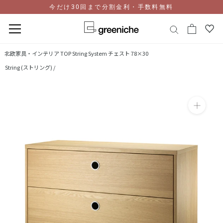
今だけ30回まで分割金利・手数料無料
コ
北欧家具・インテリア TOP
String System チェスト 78×30
ン
String (ストリング) /
テ
ン
ツ
に
ス
キ
ッ
プ