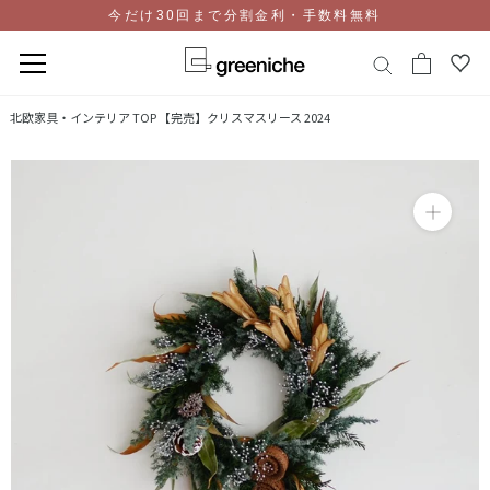
今だけ30回まで分割金利・手数料無料
コ
北欧家具・インテリア TOP
【完売】クリスマスリース 2024
ン
テ
ン
ツ
に
ス
キ
ッ
プ