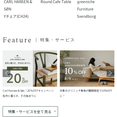
CARL HANSEN &
Round Cafe Table
reeniche
F
SØN
Furniture
Yチェア(CH24)
Svendborg
Feature
特集・サービス
Carl Hansen & Søn｜20％OFFキャンペーン
対象のグリニッチ無垢が期間限定で10%OFF
名作と暮らす、その始まりに
に！
特集・サービスを全て見る