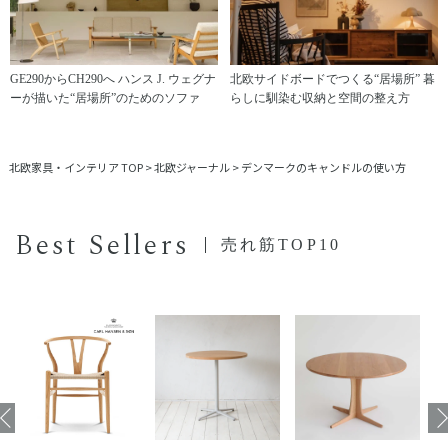
GE290からCH290へ ハンス J. ウェグナ
北欧サイドボードでつくる“居場所” 暮
ーが描いた“居場所”のためのソファ
らしに馴染む収納と空間の整え方
北欧家具・インテリア TOP
>
北欧ジャーナル
>
デンマークのキャンドルの使い方
Best Sellers
売れ筋TOP10