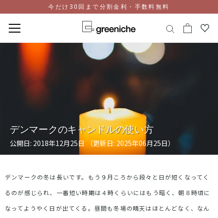
今だけ30回まで分割金利・手数料無料
コ
ン
テ
ン
ツ
に
ス
キ
デンマークのキャンドルの使い方
ッ
プ
公開日: 2018年12月25日 （更新日: 2025年06月25日）
デンマークの冬は長いです。もう９月ころから段々と日が短くなってく
るのが感じられ、一番短い時期は４時くらいにはもう暗く、朝８時頃に
なってようやく日が出てくる。昼間も冬場の晴天はほとんどなく、なん