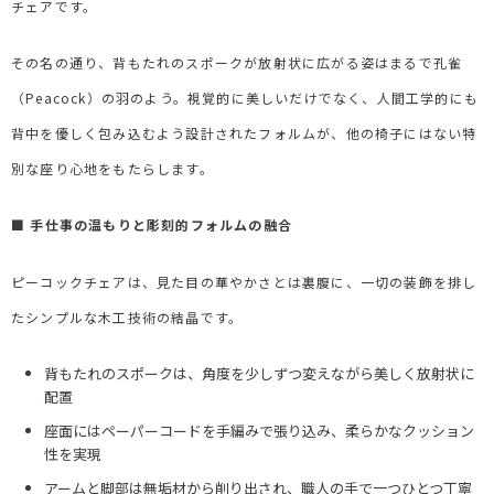
チェアです。
その名の通り、背もたれのスポークが放射状に広がる姿はまるで孔雀
（
Peacock
）の羽のよう。視覚的に美しいだけでなく、人間工学的にも
背中を優しく包み込むよう設計されたフォルムが、他の椅子にはない特
別な座り心地をもたらします。
■
手仕事の温もりと彫刻的フォルムの融合
ピーコックチェアは、見た目の華やかさとは裏腹に、一切の装飾を排し
たシンプルな木工技術の結晶です。
背もたれのスポークは、角度を少しずつ変えながら美しく放射状に
配置
座面にはペーパーコードを手編みで張り込み、柔らかなクッション
性を実現
アームと脚部は無垢材から削り出され、職人の手で一つひとつ丁寧