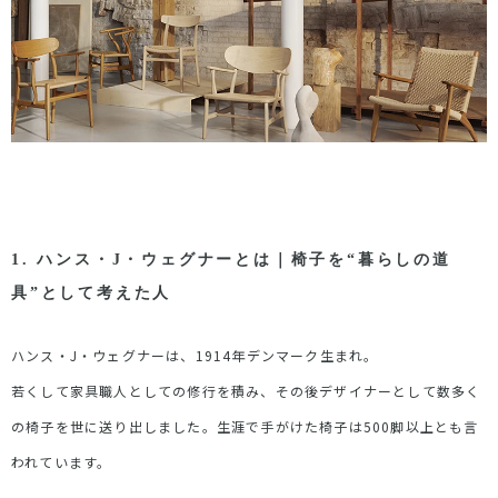
1.
ハンス・
J
・ウェグナーとは｜椅子を
“
暮らしの道
具
”
として考えた人
ハンス・
J
・ウェグナーは、
1914
年デンマーク生まれ。
若くして家具職人としての修行を積み、その後デザイナーとして数多く
の椅子を世に送り出しました。生涯で手がけた椅子は
500
脚以上とも言
われています。