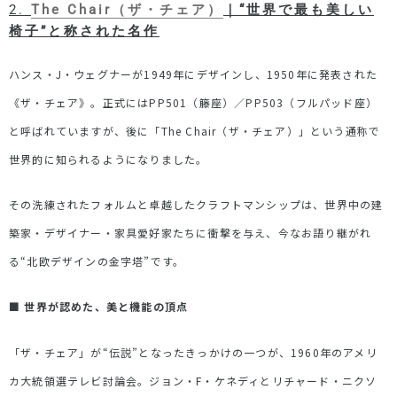
2.
The Chair
（ザ・チェア）
｜
“
世界で最も美しい
椅子
”
と称された名作
ハンス・
J
・ウェグナーが
1949
年にデザインし、
1950
年に発表された
《ザ・チェア》。正式には
PP501
（籐座）／
PP503
（フルパッド座）
と呼ばれていますが、後に「
The Chair
（ザ・チェア）」という通称で
世界的に知られるようになりました。
その洗練されたフォルムと卓越したクラフトマンシップは、世界中の建
築家・デザイナー・家具愛好家たちに衝撃を与え、今なお語り継がれ
る
“
北欧デザインの金字塔
”
です。
■
世界が認めた、美と機能の頂点
「ザ・チェア」が
“
伝説
”
となったきっかけの一つが、
1960
年のアメリ
カ大統領選テレビ討論会。ジョン・
F
・ケネディとリチャード・ニクソ