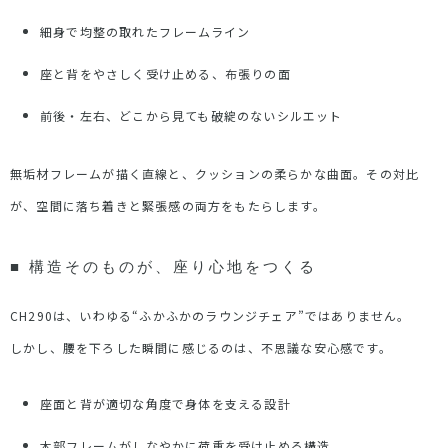
細身で均整の取れたフレームライン
座と背をやさしく受け止める、布張りの面
前後・左右、どこから見ても破綻のないシルエット
無垢材フレームが描く直線と、クッションの柔らかな曲面。その対比
が、空間に落ち着きと緊張感の両方をもたらします。
■ 構造そのものが、座り心地をつくる
CH290は、いわゆる“ふかふかのラウンジチェア”ではありません。
しかし、腰を下ろした瞬間に感じるのは、不思議な安心感です。
座面と背が適切な角度で身体を支える設計
木部フレームがしなやかに荷重を受け止める構造