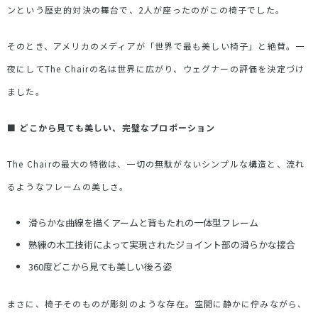
ンという歴史的対決の舞台で、
2
人が座ったのがこの椅子でした。
そのとき、アメリカのメディアが「世界で最も美しい椅子」と絶賛。一
夜にして
The Chair
の名は世界に広がり、ウェグナーの評価を決定づけ
ました。
■
どこから見ても美しい、完璧なプロポーション
The Chair
の最大の特徴は、一切の無駄がないシンプルな構造と、流れ
るようなフレームの美しさ。
滑らかな曲線を描くアームと背もたれの一体型フレーム
熟練の木工技術によって実現されたジョイント部の滑らかな接合
360
度どこから見ても美しい後ろ姿
まさに、椅子そのものが彫刻のような存在。空間に静かに佇みながら、