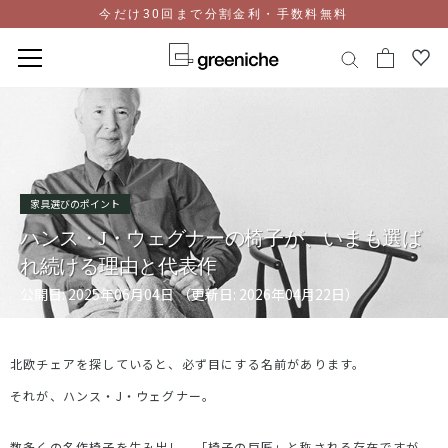
今だけ30回まで分割金利・手数料無料
コ
ン
テ
ン
ツ
に
家具選びのポイント
ス
ハンス・J・ウェグナーの椅子が、いまも選ば
キ
れ続ける理由と代表作
ッ
プ
公開日: 2025年06月04日 （更新日: 2026年04月22日）
北欧チェアを探していると、必ず目にする名前があります。
それが、ハンス・
J
・ウェグナー。
数多くの名作椅子を生み出し、「椅子の巨匠」と称される存在ですが、