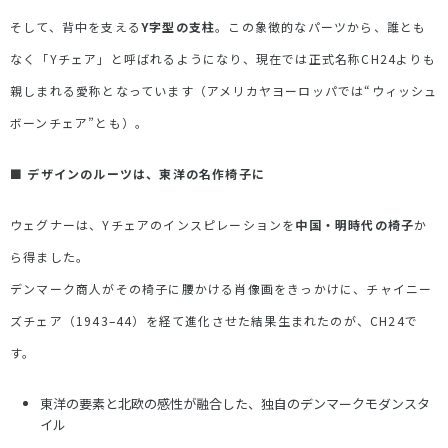
そして、背中を支える
Y
字型の支柱
。この象徴的なパーツから、誰とも
なく「
Y
チェア」と呼ばれるようになり、現在では正式名称
CH24
よりも
親しまれる愛称となっています（アメリカヤヨーロッパでは
“
ウィッシュ
ボーンチェア
”
とも）。
■
デザインのルーツは、東洋の名作椅子に
ウェグナーは、
Y
チェアのインスピレーションを
中国・明時代の椅子
か
ら得ました。
デンマーク商人がその椅子に腰かける肖像画をきっかけに、チャイニー
ズチェア（
1943–44
）を経て進化させた結果生まれたのが、
CH24
で
す。
東洋の要素と北欧の感性が融合した、独自のデンマークモダンスタ
イル