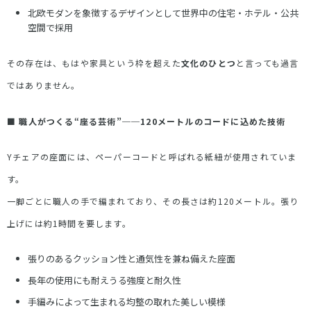
北欧モダンを象徴するデザインとして世界中の住宅・ホテル・公共
空間で採用
その存在は、もはや家具という枠を超えた
文化のひとつ
と言っても過言
ではありません。
■
職人がつくる
“
座る芸術
”
──
120
メートルのコードに込めた技術
Y
チェアの座面には、ペーパーコードと呼ばれる紙紐が使用されていま
す。
一脚ごとに職人の手で編まれており、その長さは約
120
メートル。張り
上げには約
1
時間を要します。
張りのあるクッション性と通気性を兼ね備えた座面
長年の使用にも耐えうる強度と耐久性
手編みによって生まれる均整の取れた美しい模様