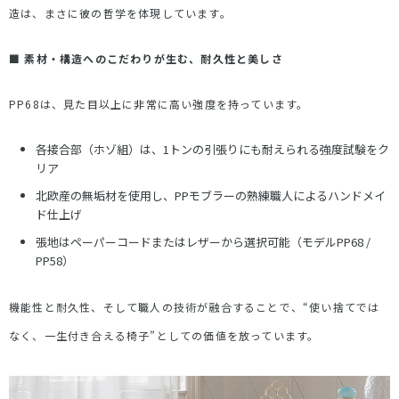
造は、まさに彼の哲学を体現しています。
■
素材・構造へのこだわりが生む、耐久性と美しさ
PP68
は、見た目以上に非常に高い強度を持っています。
各接合部（ホゾ組）は、
1
トンの引張りにも耐えられる強度試験をク
リア
北欧産の無垢材を使用し、
PP
モブラーの熟練職人によるハンドメイ
ド仕上げ
張地はペーパーコードまたはレザーから選択可能（モデル
PP68 /
PP58
）
機能性と耐久性、そして職人の技術が融合することで、
“
使い捨てでは
なく、一生付き合える椅子
”
としての価値を放っています。