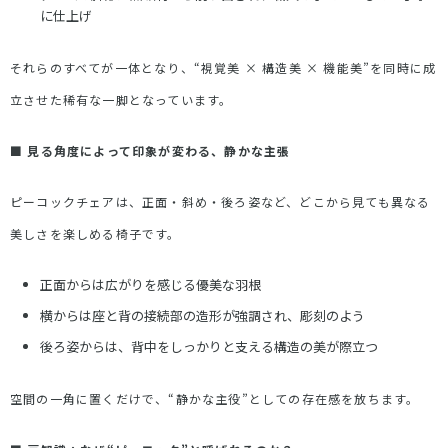
に仕上げ
それらのすべてが一体となり、
“
視覚美
×
構造美
×
機能美
”
を同時に成
立させた稀有な一脚となっています。
■
見る角度によって印象が変わる、静かな主張
ピーコックチェアは、正面・斜め・後ろ姿など、どこから見ても異なる
美しさを楽しめる椅子です。
正面からは広がりを感じる優美な羽根
横からは座と背の接続部の造形が強調され、彫刻のよう
後ろ姿からは、背中をしっかりと支える構造の美が際立つ
空間の一角に置くだけで、
“
静かな主役
”
としての存在感を放ちます。