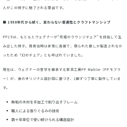
人がこの椅子に魅了される理由です。
■
1950
年代から続く、変わらない普遍性とクラフトマンシップ
PP19
は、もともとウェグナーが
“
究極のラウンジチェア
”
を目指して生
み出した椅子。発表当時は非常に高価で、限られた数しか製造されなか
ったため「幻のチェア」とも呼ばれていました。
現在は、ウェグナーの哲学を継承する家具工房
PP Møbler
（
PP
モブラ
ー）が、彼のオリジナル設計図に基づき、
1
脚ずつ丁寧に製作していま
す。
無垢の木材を手加工で削り出すフレーム
職人による張りぐるみの技術
数十年単位で使い続けられる構造設計