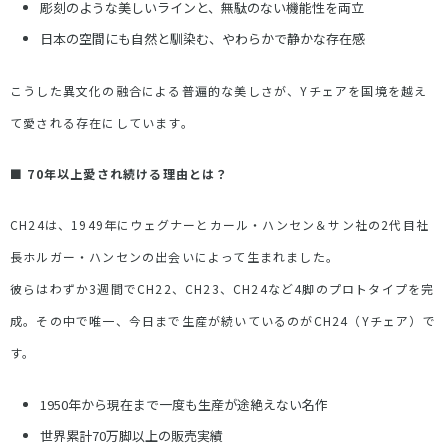
彫刻のような美しいラインと、無駄のない機能性を両立
日本の空間にも自然と馴染む、やわらかで静かな存在感
こうした異文化の融合による普遍的な美しさが、
Y
チェアを国境を越え
て愛される存在にしています。
■
70
年以上愛され続ける理由とは？
CH24
は、
1949
年にウェグナーとカール・ハンセン＆サン社の
2
代目社
長ホルガー・ハンセンの出会いによって生まれました。
彼らはわずか
3
週間で
CH22
、
CH23
、
CH24
など
4
脚のプロトタイプを完
成。その中で唯一、今日まで生産が続いているのが
CH24
（
Y
チェア）で
す。
1950
年から現在まで一度も生産が途絶えない名作
世界累計
70
万脚以上の販売実績