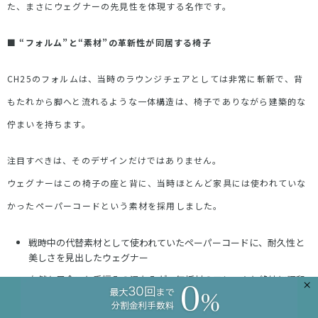
た、まさにウェグナーの先見性を体現する名作です。
■
“
フォルム
”
と
“
素材
”
の革新性が同居する椅子
CH25
のフォルムは、当時のラウンジチェアとしては非常に斬新で、背
もたれから脚へと流れるような一体構造は、椅子でありながら建築的な
佇まいを持ちます。
注目すべきは、そのデザインだけではありません。
ウェグナーはこの椅子の座と背に、当時ほとんど家具には使われていな
かったペーパーコードという素材を採用しました。
戦時中の代替素材として使われていたペーパーコードに、耐久性と
美しさを見出したウェグナー
自然な風合いと手編みの温かみが、無垢材のフレームと絶妙に調和
×
通気性も高く、長時間座っても快適