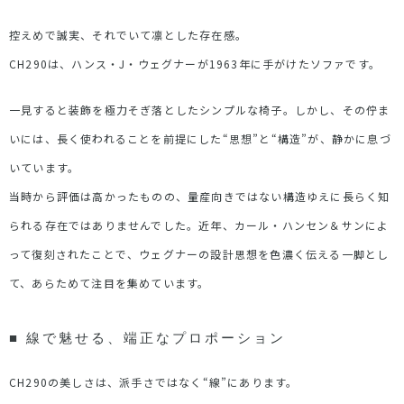
控えめで誠実、それでいて凛とした存在感。
CH290は、
ハンス・J・ウェグナー
が1963年に手がけたソファです。
一見すると装飾を極力そぎ落としたシンプルな椅子。しかし、その佇ま
いには、長く使われることを前提にした“思想”と“構造”が、静かに息づ
いています。
当時から評価は高かったものの、量産向きではない構造ゆえに長らく知
られる存在ではありませんでした。近年、
カール・ハンセン＆サン
によ
って復刻されたことで、ウェグナーの設計思想を色濃く伝える一脚とし
て、あらためて注目を集めています。
■ 線で魅せる、端正なプロポーション
CH290の美しさは、派手さではなく“線”にあります。