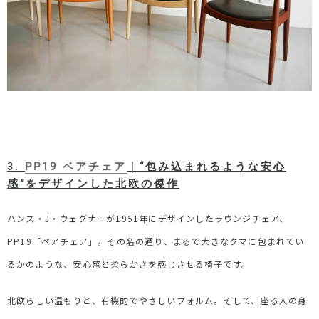
3.
PP19
ベアチェア
｜
“
包み込まれるような安心
感
”
をデザインした北欧の傑作
ハンス・
J
・ウェグナーが
1951
年にデザインしたラウンジチェア、
PP19
「ベアチェア」。その名の通り、まるで大きなクマに包まれてい
るかのような、安心感と柔らかさを感じさせる椅子です。
北欧らしい温もりと、有機的でやさしいフォルム。そして、座る人の身