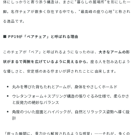
体にしっかりと寄り添う構造は、まさに
“
暮らしの居場所
”
を形にした一
脚。名作チェアが数多く存在する中でも、
“
最高峰の座り心地
”
と称され
る逸品です。
■
PP19
が「ベアチェア」と呼ばれる理由
このチェアが「ベア」と呼ばれるようになったのは、
大きなアームの形
状がまるで両腕を広げているように見えるから
。座る人を包み込むよう
な優しさと、安定感のある佇まいが評されたことに由来します。
丸みを帯びた背もたれとアームが、身体をやさしくホールド
ウレタンフォーム＋スプリング構造の張りぐるみ仕様で、柔らかさ
と反発力の絶妙なバランス
角度のついた座面とハイバックが、自然とリラックス姿勢へ導く設
計
「座った瞬間に、重力から解放されるような感覚」──それが、多くの