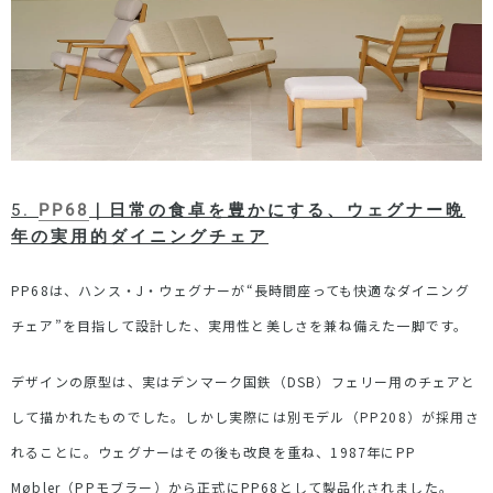
5.
PP68
｜日常の食卓を豊かにする、ウェグナー晩
年の実用的ダイニングチェア
PP68
は、ハンス・
J
・ウェグナーが
“
長時間座っても快適なダイニング
チェア
”
を目指して設計した、実用性と美しさを兼ね備えた一脚です。
デザインの原型は、実はデンマーク国鉄（
DSB
）フェリー用のチェアと
して描かれたものでした。しかし実際には別モデル（
PP208
）が採用さ
れることに。ウェグナーはその後も改良を重ね、
1987
年に
PP
Møbler
（
PP
モブラー）から正式に
PP68
として製品化されました。