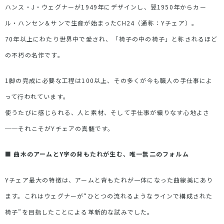
ハンス・
J
・ウェグナーが
1949
年にデザインし、翌
1950
年からカー
ル・ハンセン＆サンで生産が始まった
CH24
（通称：
Y
チェア）。
70
年以上にわたり世界中で愛され、「椅子の中の椅子」と称されるほど
の不朽の名作です。
1
脚の完成に必要な工程は
100
以上、その多くが今も職人の手仕事によ
って行われています。
使うたびに感じられる、人と素材、そして手仕事が織りなす心地よさ
──それこそが
Y
チェアの真髄です。
■
曲木のアームと
Y
字の背もたれが生む、唯一無二のフォルム
Y
チェア最大の特徴は、アームと背もたれが一体になった曲線美にあり
ます。これはウェグナーが
“
ひとつの流れるようなラインで構成された
椅子
”
を目指したことによる革新的な試みでした。