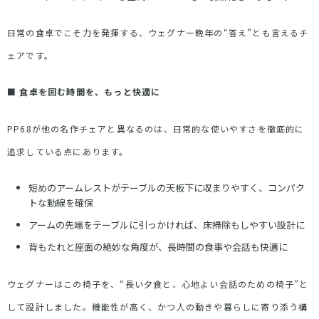
日常の食卓でこそ力を発揮する、ウェグナー晩年の
“
答え
”
とも言えるチ
ェアです。
■
食卓を囲む時間を、もっと快適に
PP68
が他の名作チェアと異なるのは、日常的な使いやすさを徹底的に
追求している点にあります。
短めのアームレストがテーブルの天板下に収まりやすく、コンパク
トな動線を確保
アームの先端をテーブルに引っかければ、床掃除もしやすい設計に
背もたれと座面の絶妙な角度が、長時間の食事や会話も快適に
ウェグナーはこの椅子を、
“
長い夕食と、心地よい会話のための椅子
”
と
して設計しました。機能性が高く、かつ人の動きや暮らしに寄り添う構