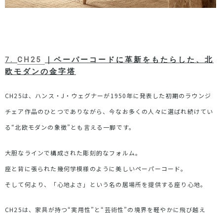
7.
CH25
｜ペーパーコードに革新をもたらした、北
欧モダンの金字塔
CH25
は、ハンス・
J
・ウェグナーが
1950
年に発表した初期のラウンジ
チェア作品のひとつでありながら、今なお多くの人々に選ばれ続けてい
る
“
北欧モダンの象徴
”
とも言える一脚です。
大胆なラインで構成された彫刻的なフォルム。
座と背に張られた幾何学模様のように美しいペーパーコード。
そして何より、「心地よさ」という名の居場所を提供する座り心地。
CH25
は、家具が持つ
“
実用性
”
と
“
芸術性
”
の境界を軽やかに飛び越え