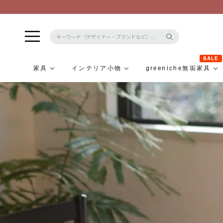
SALE
家具
インテリア小物
greeniche無垢家具
コ
ン
テ
ン
ツ
に
ス
キ
ッ
プ