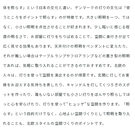
体を照らす」という日本の文化と違い、デンマークの灯りの文化は「使
うところをポイントで照らす」のが特徴です。大きい照明を一つ、では
なく、小さい照明を点在させることが好まれます。少し暗いと感じる程
度の明るさで、お部屋に灯りをちりばめることで、空間に奥行きが出て
広く見せる効果もあります。天井付けの照明をペンダントに変えたり、
それが難しい場合はテーブルランプやフロアランプなどの置き型の照明
であれば、気軽に取り入れることができるのでおすすめです。北欧の
人々は、灯りを使って空間を演出するのが得意です。玄関に灯してお客
様をお迎えする気持ちを表したり、キャンドルを灯してくつろぎのスポ
ットを作ったり、誰もいない部屋でも小さい灯りをぼんやり照らしてほ
っと心を安らげたり、灯りを使って
”
ヒュッゲ”な空間を作ります。「照
らす」という目的だけでなく、心地よい空間づくりとして照明を取り入
れることも、北欧スタイルの空間づくりのポイントです。