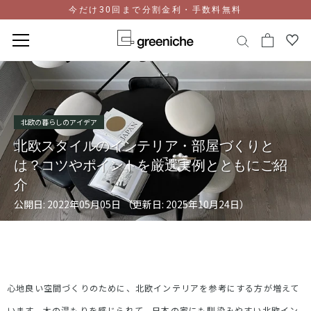
今だけ30回まで分割金利・手数料無料
コ
ン
テ
ン
北欧の暮らしのアイデア
ツ
に
北欧スタイルのインテリア・部屋づくりと
ス
は？コツやポイントを厳選実例とともにご紹
キ
介
ッ
プ
公開日: 2022年05月05日 （更新日: 2025年10月24日）
心地良い空間づくりのために、北欧インテリアを参考にする方が増えて
います。木の温もりを感じられて、日本の家にも馴染みやすい北欧イン