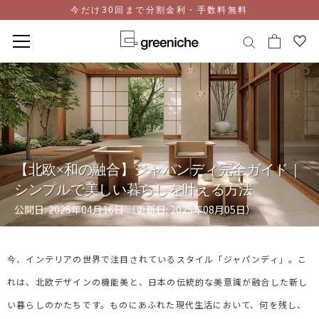
今だけ30回まで分割金利・手数料無料
コ
ン
テ
ン
ツ
に
ス
【北欧×和の融合】ジャパンディ完全ガイド｜
キ
シンプルで美しい暮らしを叶える方法
ッ
プ
公開日: 2025年04月16日 （更新日: 2025年08月05日）
今、インテリアの世界で注目されているスタイル「ジャパンディ」。こ
れは、北欧デザインの機能美と、日本の伝統的な美意識が融合した新し
い暮らしのかたちです。ものにあふれた現代生活において、何を残し、