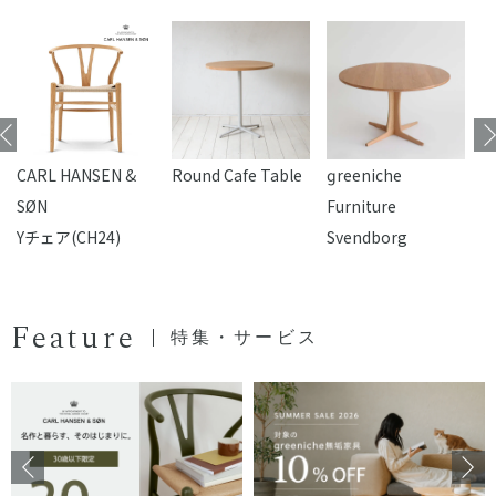
CARL HANSEN &
Round Cafe Table
reeniche
F
SØN
Furniture
Yチェア(CH24)
Svendborg
Feature
特集・サービス