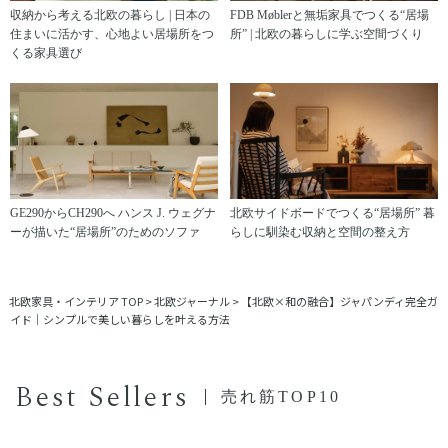
収納から考える北欧の暮らし | 日本の
FDB Møblerと無垢家具でつくる“居場
住まいに活かす、心地よい居場所をつ
所” | 北欧の暮らしに学ぶ空間づくり
くる家具選び
GE290からCH290へ ハンス J. ウェグナ
北欧サイドボードでつくる“居場所” 暮
ーが描いた“居場所”のためのソファ
らしに馴染む収納と空間の整え方
北欧家具・インテリア TOP
>
北欧ジャーナル
>
【北欧×和の融合】ジャパンディ完全ガ
イド｜シンプルで美しい暮らしを叶える方法
Best Sellers
売れ筋TOP10