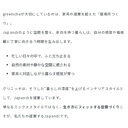
greenicheが大切にしているのは、家具の提案を超えた「居場所づく
り」。
Japandi
のように空間を整え、余白を持つ暮らしは、自分の感覚や価値
観と丁寧に向き合う時間を生み出します。
忙しい日々の中で、ふと立ち止まる
自然の素材や静かな空間に癒される
家具と対話しながら暮らす感覚が育つ
グリニッチは、そうした
“
暮らしの深度
”
を上げるインテリアスタイルと
して、
Japandi
を提案しています。
単なるミックススタイルではなく、
生き方にフィットする空間づくり
こ
そが、私たちの提案する
Japandi
です。