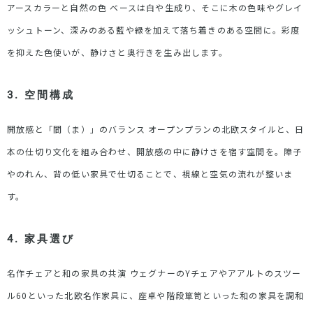
アースカラーと自然の色
ベースは白や生成り、そこに木の色味やグレイ
ッシュトーン、深みのある藍や緑を加えて落ち着きのある空間に。彩度
を抑えた色使いが、静けさと奥行きを生み出します。
3. 空間構成
開放感と「間（ま）」のバランス
オープンプランの北欧スタイルと、日
本の仕切り文化を組み合わせ、開放感の中に静けさを宿す空間を。障子
やのれん、背の低い家具で仕切ることで、視線と空気の流れが整いま
す。
4. 家具選び
名作チェアと和の家具の共演
ウェグナーの
Y
チェアやアアルトのスツー
ル
60
といった北欧名作家具に、座卓や階段箪笥といった和の家具を調和