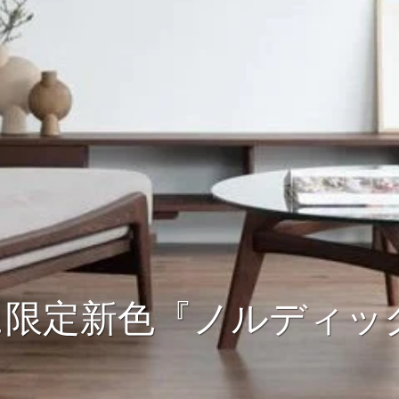
ズに限定新色『ノルディッ