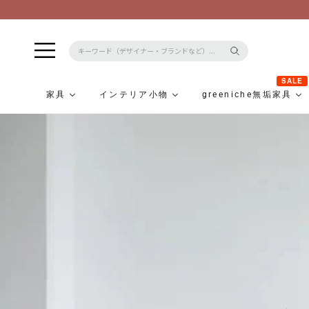
SALE
家具
インテリア小物
greeniche無垢家具
コ
ン
テ
ン
ツ
に
ス
キ
ッ
プ