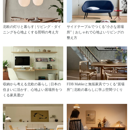
北欧の灯りと暮らす | リビング・ダイ
サイドテーブルでつくる“小さな居場
ニングを心地よくする照明の考え方
所”｜おしゃれで心地よいリビングの
整え方
収納から考える北欧の暮らし | 日本の
FDB Møblerと無垢家具でつくる“居場
住まいに活かす、心地よい居場所をつ
所” | 北欧の暮らしに学ぶ空間づくり
くる家具選び