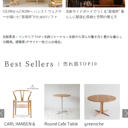
GE290からCH290へ ハンス J. ウェグナ
北欧サイドボードでつくる“居場所” 暮
ーが描いた“居場所”のためのソファ
らしに馴染む収納と空間の整え方
北欧家具・インテリア TOP
>
北欧ジャーナル
>
北欧から学んだ働き方と豊かな暮らし
の関係。建築家/デザイナー牧さんの場合。
Best Sellers
売れ筋TOP10
CARL HANSEN &
Round Cafe Table
reeniche
F