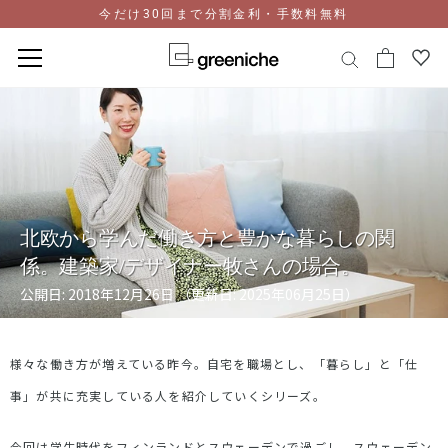
今だけ30回まで分割金利・手数料無料
コ
ン
テ
ン
ツ
に
ス
北欧から学んだ働き方と豊かな暮らしの関
キ
係。建築家/デザイナー牧さんの場合。
ッ
プ
公開日: 2018年12月26日 （更新日: 2025年06月25日）
様々な働き方が増えている昨今。自宅を職場とし、「暮らし」と「仕
事」が共に充実している人を紹介していくシリーズ。
今回は学生時代をフィンランドとスウェーデンで過ごし、スウェーデン