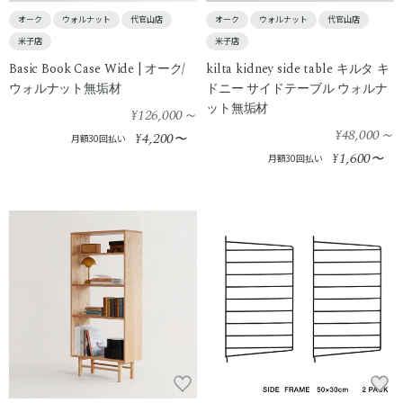
オーク
ウォルナット
代官山店
オーク
ウォルナット
代官山店
米子店
米子店
Basic Book Case Wide | オーク/
kilta kidney side table キルタ キ
ウォルナット無垢材
ドニー サイドテーブル ウォルナ
ット無垢材
¥126,000
～
¥48,000
～
4,200
¥
〜
月額30回払い
1,600
¥
〜
月額30回払い