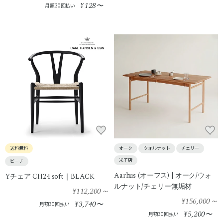
128
¥
〜
月額30回払い
送料無料
オーク
ウォルナット
チェリー
米子店
ビーチ
Aarhus (オーフス) | オーク/ウォ
Yチェア CH24 soft｜BLACK
ルナット/チェリー無垢材
¥112,200
～
¥156,000
～
3,740
¥
〜
月額30回払い
5,200
¥
〜
月額30回払い