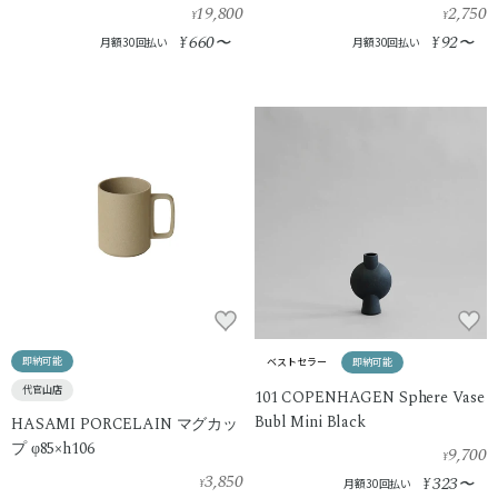
19,800
2,750
¥
¥
660
92
¥
〜
¥
〜
月額30回払い
月額30回払い
即納可能
ベストセラー
即納可能
代官山店
101 COPENHAGEN Sphere Vase
Bubl Mini Black
HASAMI PORCELAIN マグカッ
プ φ85×h106
9,700
¥
3,850
323
¥
〜
¥
月額30回払い