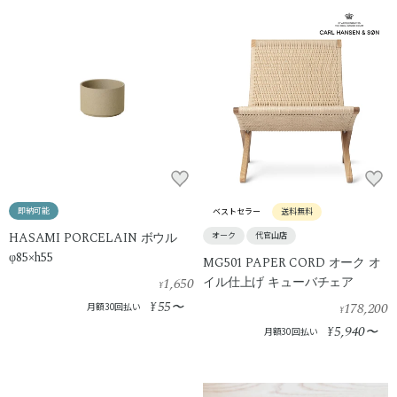
即納可能
ベストセラー
送料無料
HASAMI PORCELAIN ボウル
オーク
代官山店
φ85×h55
MG501 PAPER CORD オーク オ
1,650
イル仕上げ キューバチェア
¥
55
¥
〜
178,200
月額30回払い
¥
5,940
¥
〜
月額30回払い