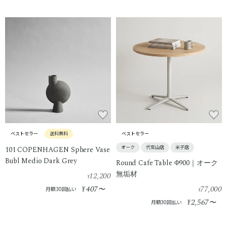
ベストセラー
送料無料
ベストセラー
オーク
代官山店
米子店
101 COPENHAGEN Sphere Vase
Bubl Medio Dark Grey
Round Cafe Table Φ900｜オーク
無垢材
12,200
¥
407
77,000
¥
〜
月額30回払い
¥
2,567
¥
〜
月額30回払い