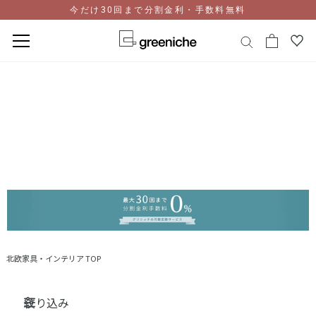
今だけ30回まで分割金利・手数料無料
コ
ン
テ
ン
ツ
に
ス
キ
ッ
プ
北欧家具・インテリア TOP
絞り込み