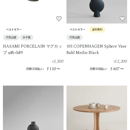
ベストセラー
ベストセラー
送料無料
代官山店
米子店
代官山店
HASAMI PORCELAIN マグカッ
101 COPENHAGEN Sphere Vase
プ φ85×h89
Bubl Medio Black
3,300
12,200
¥
¥
110
407
¥
〜
¥
〜
月額30回払い
月額30回払い