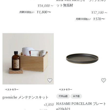
¥54,000
～
ット無垢材
1,800
¥
〜
¥17,100
～
月額30回払い
570
¥
〜
月額30回払い
ベストセラー
ベストセラー
代官山店
米子店
greeniche メンテナンスキット
HASAMI PORCELAIN プレート
3,850
¥
φ220×h21