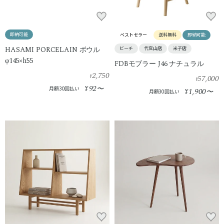
即納可能
ベストセラー
送料無料
即納可能
HASAMI PORCELAIN ボウル
ビーチ
代官山店
米子店
φ145×h55
FDBモブラー J46 ナチュラル
2,750
¥
57,000
¥
92
¥
〜
月額30回払い
1,900
¥
〜
月額30回払い