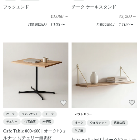
ブックエンド
チーク ケーキスタンド
¥3,080
～
¥3,200
～
103
107
¥
〜
¥
〜
月額30回払い
月額30回払い
オーク
ウォルナット
チーク
ベストセラー
チェリー
代官山店
米子店
オーク
ウォルナット
代官山店
Cafe Table 800×600 | オーク/ウォ
米子店
ルナット/チェリー無垢材
kilta wall shelf | オーク/ウォルナ