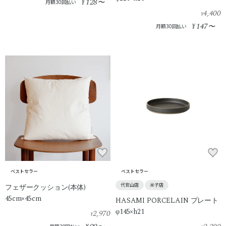
128
¥
〜
月額30回払い
4,400
¥
147
¥
〜
月額30回払い
ベストセラー
ベストセラー
代官山店
米子店
フェザークッション(本体)
45cm×45cm
HASAMI PORCELAIN プレート
φ145×h21
2,970
¥