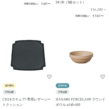
58×30（3枚セット）
60
¥
〜
月額30回払い
¥16,280
～
543
¥
〜
月額30回払い
送料無料
即納可能
代官山店
代官山店
CH24 (Yチェア) 専用レザーシー
HASAMI PORCELAIN ラウンド
トクッション
ボウル φ145×h55