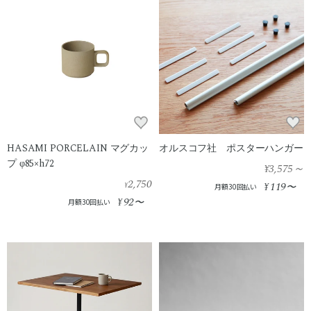
HASAMI PORCELAIN マグカッ
オルスコフ社 ポスターハンガー
プ φ85×h72
¥3,575
～
2,750
119
¥
¥
〜
月額30回払い
92
¥
〜
月額30回払い