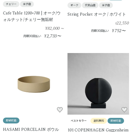
チェリー
米子店
オーク
代官山店
米子店
Cafe Table 1200×700 | オーク/ウ
String Pocket オーク / ホワイト
ォルナット/チェリー無垢材
22,550
¥
¥82,000
～
752
¥
〜
月額30回払い
2,733
¥
〜
月額30回払い
即納可能
ベストセラー
送料無料
即納可能
HASAMI PORCELAIN ボウル
101 COPENHAGEN Guggenheim