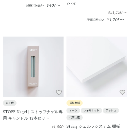
78×30
407
¥
〜
月額30回払い
¥51,150
～
1,705
¥
〜
月額30回払い
米子店
送料無料
オーク
ウォルナット
アッシュ
STOFF Nagel | ストッフナゲル専
用 キャンドル 12本セット
代官山店
1,800
String シェルフシステム 棚板
¥