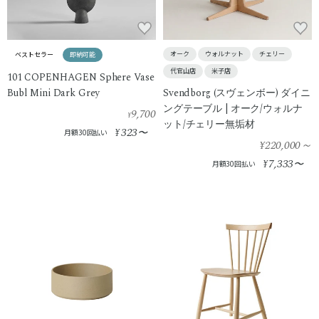
オーク
ウォルナット
チェリー
ベストセラー
即納可能
代官山店
米子店
101 COPENHAGEN Sphere Vase
Bubl Mini Dark Grey
Svendborg (スヴェンボー) ダイニ
ングテーブル | オーク/ウォルナ
9,700
¥
ット/チェリー無垢材
323
¥
〜
月額30回払い
¥220,000
～
7,333
¥
〜
月額30回払い