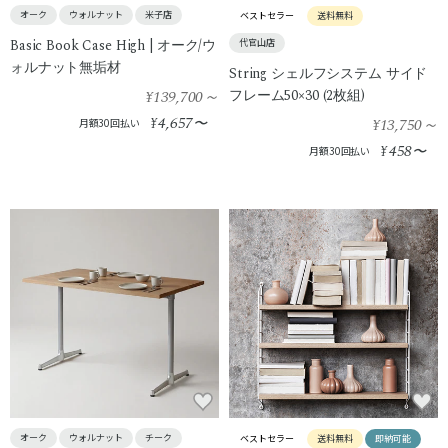
オーク
ウォルナット
米子店
ベストセラー
送料無料
Basic Book Case High | オーク/ウ
代官山店
ォルナット無垢材
String シェルフシステム サイド
¥139,700
～
フレーム50×30 (2枚組)
4,657
¥
〜
¥13,750
～
月額30回払い
458
¥
〜
月額30回払い
オーク
ウォルナット
チーク
ベストセラー
送料無料
即納可能