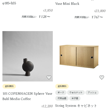
φ185×h55
Vase Mini Black
3,850
23,000
¥
¥
128
¥
〜
767
月額30回払い
¥
〜
月額30回払い
送料無料
送料無料
オーク
ウォルナット
アッシュ
101 COPENHAGEN Sphere Vase
Bubl Medio Coffee
代官山店
米子店
12,200
String System キャビネット
¥