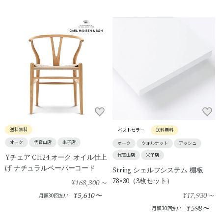
送料無料
ベストセラー
送料無料
オーク
代官山店
米子店
オーク
ウォルナット
アッシュ
代官山店
米子店
Yチェア CH24 オーク オイル仕上
げ ナチュラルペーパーコード
String シェルフシステム 棚板
78×30（3枚セット）
¥168,300
～
5,610
¥17,930
～
¥
〜
月額30回払い
598
¥
〜
月額30回払い