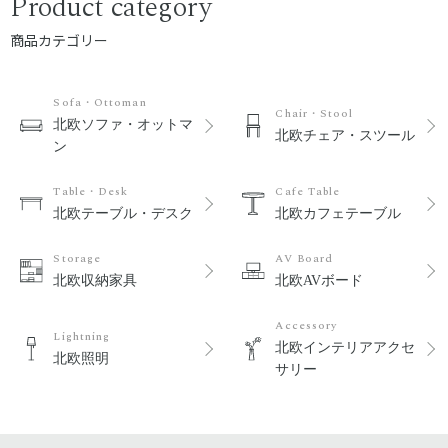
Product category
商品カテゴリー
Sofa・Ottoman
Chair・Stool
北欧ソファ・オットマ
北欧チェア・スツール
ン
Table・Desk
Cafe Table
北欧テーブル・デスク
北欧カフェテーブル
Storage
AV Board
北欧収納家具
北欧AVボード
Accessory
Lightning
北欧インテリアアクセ
北欧照明
サリー