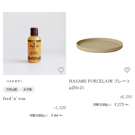
HASAMI PORCELAIN プレート
ベストセラー
φ255×21
代官山店
米子店
8,250
¥
feed 'n' wax
275
¥
〜
月額30回払い
1,320
¥
44
¥
〜
月額30回払い