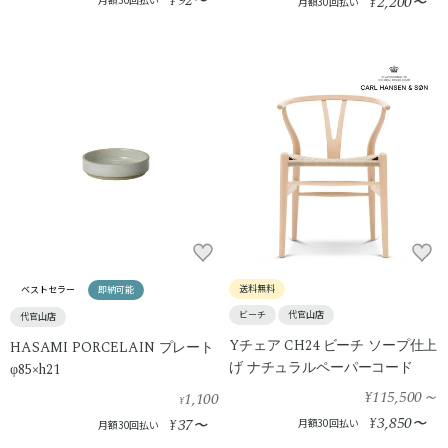
92
¥
〜
2,200
¥
〜
月額30回払い
送料無料
ベストセラー
即納可能
ビーチ
代官山店
代官山店
Yチェア CH24 ビーチ ソープ仕上
HASAMI PORCELAIN プレート
げ ナチュラルペーパーコード
φ85×h21
¥115,500
～
1,100
¥
3,850
37
¥
〜
¥
〜
月額30回払い
月額30回払い