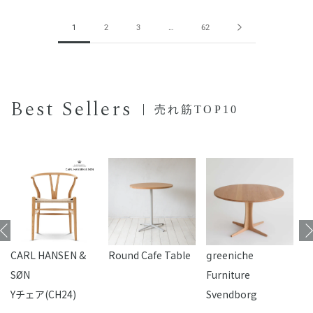
1
2
3
…
62
Best Sellers
売れ筋TOP10
CARL HANSEN &
Round Cafe Table
reeniche
F
SØN
Furniture
Yチェア(CH24)
Svendborg