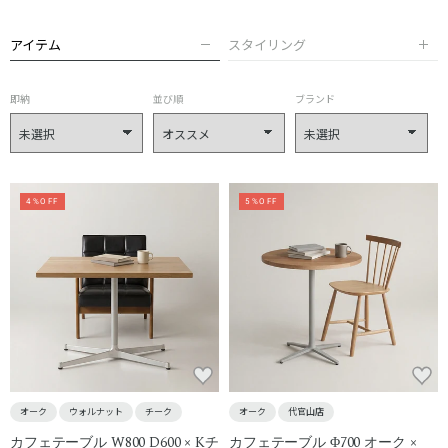
アイテム
スタイリング
即納
並び順
ブランド
4%OFF
5%OFF
オーク
ウォルナット
チーク
オーク
代官山店
カフェテーブル W800 D600 × Kチ
カフェテーブル Φ700 オーク ×