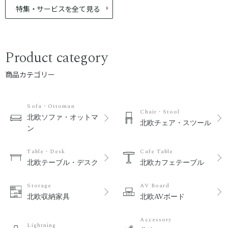
特集・サービスを全て見る
Product category
商品カテゴリー
Sofa・Ottoman
Chair・Stool
北欧ソファ・オットマ
北欧チェア・スツール
ン
Table・Desk
Cafe Table
北欧テーブル・デスク
北欧カフェテーブル
Storage
AV Board
北欧収納家具
北欧AVボード
Accessory
Lightning