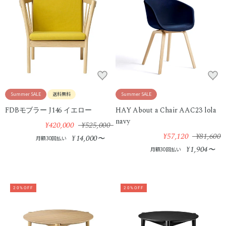
Summer SALE
送料無料
Summer SALE
FDBモブラー J146 イエロー
HAY About a Chair AAC23 lola
navy
¥420,000
¥525,000
¥57,120
¥81,600
14,000
¥
〜
月額30回払い
1,904
¥
〜
月額30回払い
20%OFF
20%OFF