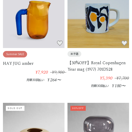
米子店
Summer SALE
【30%OFF】Royal Copenhagen
HAY JUG amber
Year mag (1977) 701D528
¥7,920
¥9,900
¥5,390
¥7,700
264
¥
〜
月額30回払い
180
¥
〜
月額30回払い
SOLD OUT
30%OFF