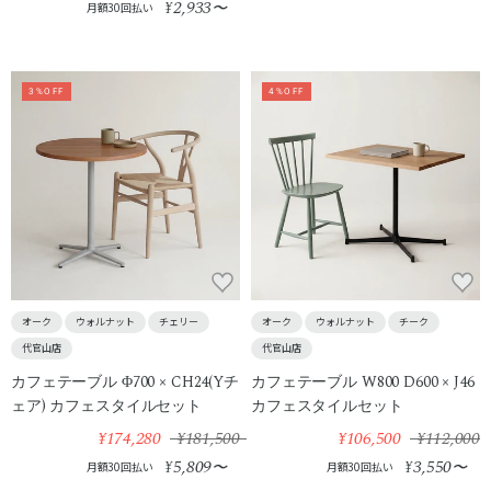
2,933
¥
〜
月額30回払い
3%OFF
4%OFF
オーク
ウォルナット
チェリー
オーク
ウォルナット
チーク
代官山店
代官山店
カフェテーブル Φ700 × CH24(Yチ
カフェテーブル W800 D600 × J46
ェア) カフェスタイルセット
カフェスタイルセット
¥174,280
¥181,500
¥106,500
¥112,000
5,809
3,550
¥
〜
¥
〜
月額30回払い
月額30回払い