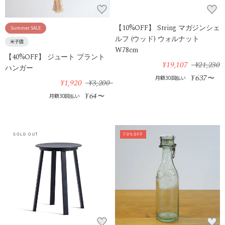
【10%OFF】 String マガジンシェ
Summer SALE
ルフ (ウッド) ウォルナット
米子店
W78cm
【40%OFF】 ジュート プラント
¥19,107
¥21,230
ハンガー
637
¥
〜
月額30回払い
¥1,920
¥3,200
64
¥
〜
月額30回払い
SOLD OUT
70%OFF