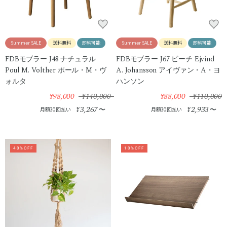
Summer SALE
送料無料
即納可能
Summer SALE
送料無料
即納可能
FDBモブラー J48 ナチュラル
FDBモブラー J67 ビーチ Ejvind
Poul M. Volther ポール・M・ヴ
A. Johansson アイヴァン・A・ヨ
ォルタ
ハンソン
¥98,000
¥140,000
¥88,000
¥110,000
3,267
2,933
¥
〜
¥
〜
月額30回払い
月額30回払い
40%OFF
10%OFF