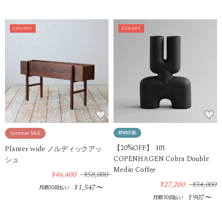
20%OFF
20%OFF
即納可能
Summer SALE
【20%OFF】 101
Planter wide ノルディックアッ
COPENHAGEN Cobra Double
シュ
Medio Coffee
¥46,400
¥58,000
¥27,200
¥34,000
1,547
¥
〜
月額30回払い
907
¥
〜
月額30回払い