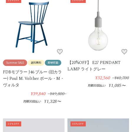
20%OFF
20%OFF
【20%OFF】 E27 PENDANT
Summer SALE
送料無料
即納可能
LAMP ライトグレー
FDBモブラー J46 ブルー (旧カラ
¥32,560
¥40,700
ー) Poul M. Volther ポール・M・
ヴォルタ
1,085
¥
〜
月額30回払い
¥39,840
¥49,800
1,328
¥
〜
月額30回払い
20%OFF
30%OFF