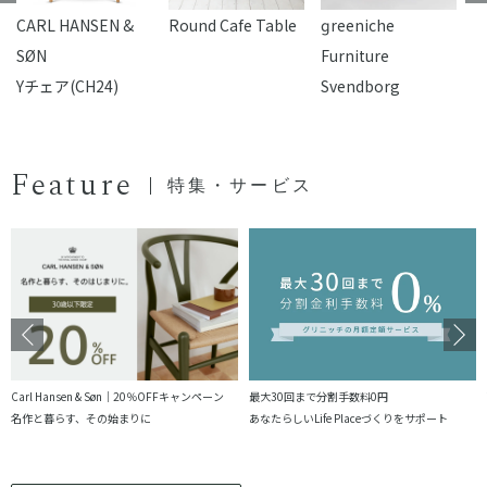
CARL HANSEN &
Round Cafe Table
reeniche
F
SØN
Furniture
Yチェア(CH24)
Svendborg
Feature
特集・サービス
Carl Hansen & Søn｜20％OFFキャンペーン
最大30回まで分割手数料0円
名作と暮らす、その始まりに
あなたらしいLife Placeづくりをサポート