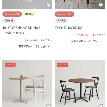
Summer SALE
送料無料
Summer SALE
代官山店
代官山店
101 COPENHAGEN No.2
Table D-R606D135
Pendant Brass
¥58,740
¥97,900
¥45,600
¥57,000
1,958
¥
〜
月額30回払い
1,520
¥
〜
月額30回払い
3%OFF
4%OFF