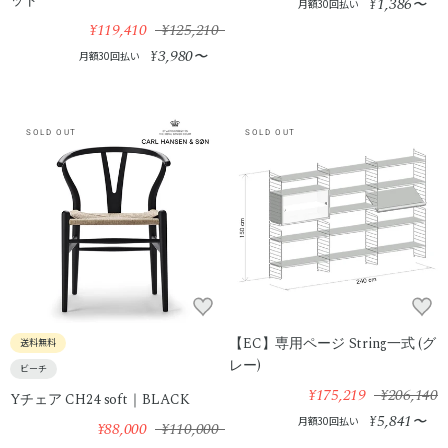
ット
1,386
¥
〜
月額30回払い
¥119,410
¥125,210
3,980
¥
〜
月額30回払い
SOLD OUT
SOLD OUT
【EC】専用ページ String一式 (グ
送料無料
レー)
ビーチ
¥175,219
¥206,140
Yチェア CH24 soft｜BLACK
5,841
¥
〜
月額30回払い
¥88,000
¥110,000