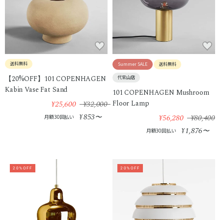
送料無料
Summer SALE
送料無料
【20%OFF】101 COPENHAGEN
代官山店
Kabin Vase Fat Sand
101 COPENHAGEN Mushroom
¥25,600
¥32,000
Floor Lamp
853
¥
〜
¥56,280
¥80,400
月額30回払い
1,876
¥
〜
月額30回払い
20%OFF
20%OFF