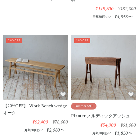
¥145,600
¥182,000
4,853
¥
〜
月額30回払い
20%OFF
10%OFF
【20%OFF】 Work Bench wedge
Summer SALE
オーク
Planter ノルディックアッシュ
¥62,400
¥78,000
¥54,900
¥61,000
2,080
¥
〜
月額30回払い
1,830
¥
〜
月額30回払い