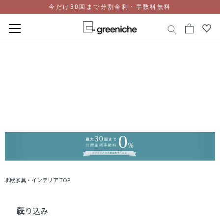
今だけ30回まで分割金利・手数料無料
コ
ン
テ
ン
ツ
に
ス
キ
ッ
プ
北欧家具・インテリア TOP
絞り込み