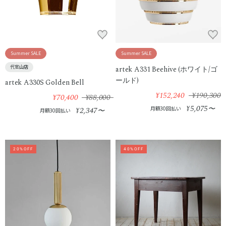
Summer SALE
Summer SALE
代官山店
artek A331 Beehive (ホワイト/ゴ
ールド)
artek A330S Golden Bell
¥152,240
¥190,300
¥70,400
¥88,000
5,075
¥
〜
2,347
月額30回払い
¥
〜
月額30回払い
20%OFF
40%OFF