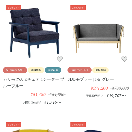
20%OFF
20%OFF
Summer SALE
送料無料
即納可能
Summer SALE
送料無料
カリモク60 Kチェア 1シーター ブ
FDBモブラー J148 グレー
ルーブルー
¥591,200
¥739,000
¥51,480
¥64,350
19,707
¥
〜
月額30回払い
1,716
¥
〜
月額30回払い
20%OFF
30%OFF