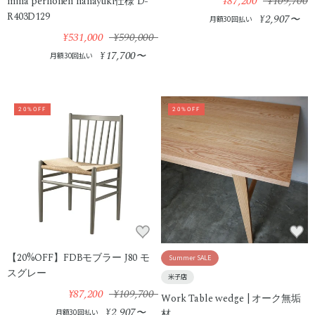
¥87,200
¥109,700
mina perhonen hanayuki仕様 D-
R403D129
2,907
¥
〜
月額30回払い
¥531,000
¥590,000
17,700
¥
〜
月額30回払い
20%OFF
20%OFF
【20%OFF】FDBモブラー J80 モ
Summer SALE
スグレー
米子店
¥87,200
¥109,700
Work Table wedge | オーク無垢
2,907
¥
〜
月額30回払い
材