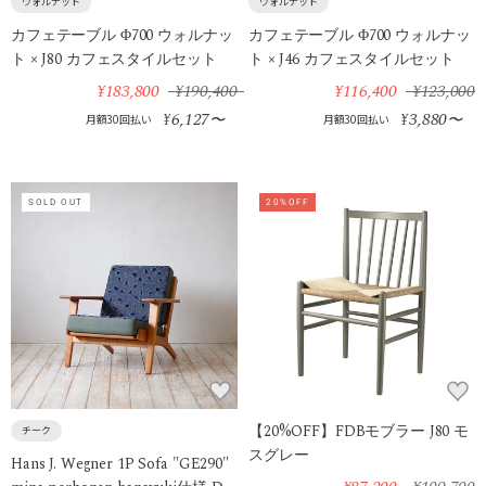
ウォルナット
ウォルナット
カフェテーブル Φ700 ウォルナッ
カフェテーブル Φ700 ウォルナッ
ト × J80 カフェスタイルセット
ト × J46 カフェスタイルセット
¥183,800
¥190,400
¥116,400
¥123,000
6,127
3,880
¥
〜
¥
〜
月額30回払い
月額30回払い
SOLD OUT
20%OFF
【20%OFF】FDBモブラー J80 モ
チーク
スグレー
Hans J. Wegner 1P Sofa "GE290"