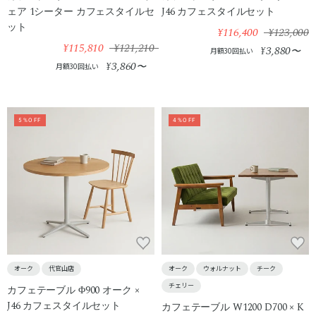
ェア 1シーター カフェスタイルセ
J46 カフェスタイルセット
ット
¥116,400
¥123,000
¥115,810
¥121,210
3,880
¥
〜
月額30回払い
3,860
¥
〜
月額30回払い
5%OFF
4%OFF
オーク
代官山店
オーク
ウォルナット
チーク
チェリー
カフェテーブル Φ900 オーク ×
J46 カフェスタイルセット
カフェテーブル W1200 D700 × K