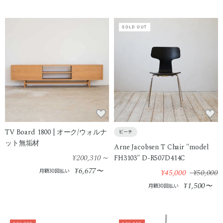
SOLD OUT
TV Board 1800 | オーク/ウォルナ
ビーチ
ット無垢材
Arne Jacobsen T Chair "model
¥200,310
～
FH3103" D-R507D414C
6,677
¥
〜
月額30回払い
¥45,000
¥50,000
1,500
¥
〜
月額30回払い