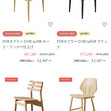
Summer SALE
送料無料
Summer SALE
送料無料
FDBモブラー D102 (φ700) オー
FDBモブラー D102 (φ550) ブラッ
ク・ラッカー仕上げ
ク
¥87,200
¥109,000
¥75,200
¥94,000
2,907
2,507
¥
〜
¥
〜
月額30回払い
月額30回払い
30%OFF
20%OFF