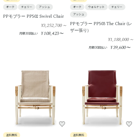
オーク
チェリー
アッシュ
オーク
ウォルナット
チェリー
アッシュ
PPモブラー PP502 Swivel Chair
PPモブラー PP503 The Chair (レ
¥3,252,700
～
ザー張り）
108,423
¥
〜
月額30回払い
¥1,188,000
～
39,600
¥
〜
月額30回払い
送料無料
送料無料