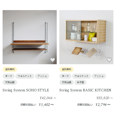
送料無料
送料無料
オーク
ウォルナット
アッシュ
オーク
ウォルナット
アッシュ
代官山店
代官山店
米子店
String System SOHO STYLE
String System BASIC KITCHEN
¥42,064
～
¥83,820
～
1,402
2,794
¥
〜
¥
〜
月額30回払い
月額30回払い