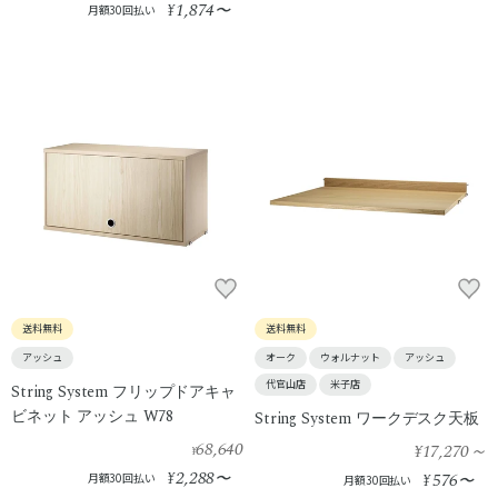
1,874
¥
〜
月額30回払い
送料無料
送料無料
アッシュ
オーク
ウォルナット
アッシュ
代官山店
米子店
String System フリップドアキャ
ビネット アッシュ W78
String System ワークデスク天板
68,640
¥17,270
～
¥
2,288
¥
〜
576
月額30回払い
¥
〜
月額30回払い