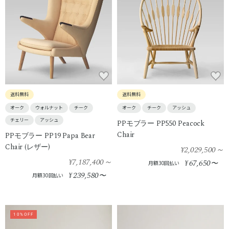
送料無料
送料無料
オーク
ウォルナット
チーク
オーク
チーク
アッシュ
チェリー
アッシュ
PPモブラー PP550 Peacock
Chair
PPモブラー PP19 Papa Bear
Chair (レザー)
¥2,029,500
～
¥7,187,400
～
67,650
¥
〜
月額30回払い
239,580
¥
〜
月額30回払い
10%OFF