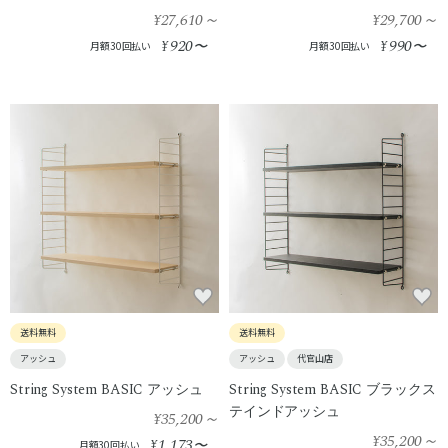
¥27,610
～
¥29,700
～
920
990
¥
〜
¥
〜
月額30回払い
月額30回払い
送料無料
送料無料
アッシュ
アッシュ
代官山店
String System BASIC アッシュ
String System BASIC ブラックス
テインドアッシュ
¥35,200
～
¥35,200
～
1,173
¥
〜
月額30回払い