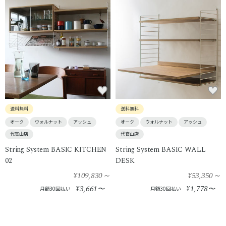
送料無料
送料無料
オーク
ウォルナット
アッシュ
オーク
ウォルナット
アッシュ
代官山店
代官山店
String System BASIC KITCHEN
String System BASIC WALL
02
DESK
¥109,830
～
¥53,350
～
3,661
1,778
¥
〜
¥
〜
月額30回払い
月額30回払い