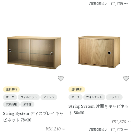
1,705
¥
〜
月額30回払い
送料無料
送料無料
オーク
ウォルナット
アッシュ
オーク
ウォルナット
アッシュ
代官山店
米子店
String System 片開きキャビネッ
ト 58×30
String System ディスプレイキャ
ビネット 78×30
¥51,370
～
¥56,210
～
1,712
¥
〜
月額30回払い