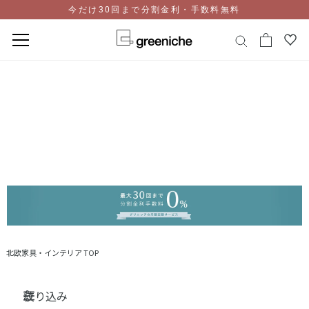
今だけ30回まで分割金利・手数料無料
コ
ン
テ
ン
ツ
に
ス
キ
ッ
プ
北欧家具・インテリア TOP
絞り込み