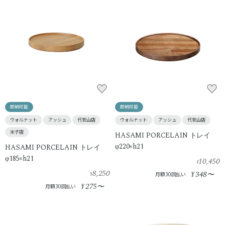
即納可能
即納可能
ウォルナット
アッシュ
代官山店
ウォルナット
アッシュ
代官山店
米子店
HASAMI PORCELAIN トレイ
φ220×h21
HASAMI PORCELAIN トレイ
φ185×h21
10,450
¥
8,250
348
¥
〜
¥
月額30回払い
275
¥
〜
月額30回払い