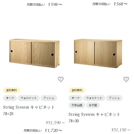
568
598
¥
〜
¥
〜
月額30回払い
月額30回払い
送料無料
送料無料
オーク
ウォルナット
アッシュ
オーク
ウォルナット
アッシュ
代官山店
米子店
String System キャビネット
78×20
String System キャビネット
78×30
¥51,590
～
¥51,150
～
1,720
¥
〜
月額30回払い