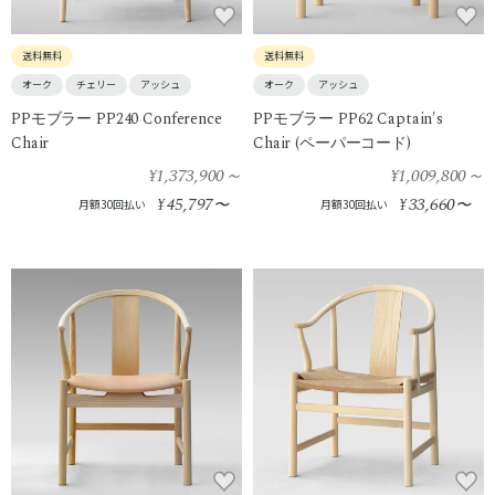
送料無料
送料無料
オーク
チェリー
アッシュ
オーク
アッシュ
PPモブラー PP240 Conference
PPモブラー PP62 Captain's
Chair
Chair (ペーパーコード)
¥1,373,900
～
¥1,009,800
～
45,797
33,660
¥
〜
¥
〜
月額30回払い
月額30回払い