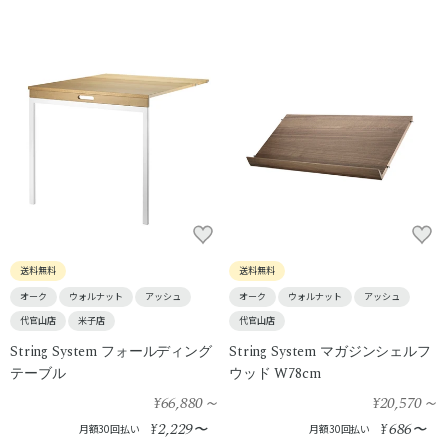
送料無料
送料無料
オーク
ウォルナット
アッシュ
オーク
ウォルナット
アッシュ
代官山店
米子店
代官山店
String System フォールディング
String System マガジンシェルフ
テーブル
ウッド W78cm
¥66,880
～
¥20,570
～
2,229
686
¥
〜
¥
〜
月額30回払い
月額30回払い