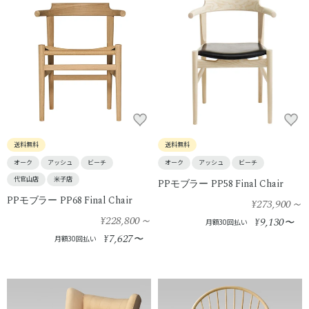
送料無料
送料無料
オーク
アッシュ
ビーチ
オーク
アッシュ
ビーチ
代官山店
米子店
PPモブラー PP58 Final Chair
PPモブラー PP68 Final Chair
¥273,900
～
¥228,800
～
9,130
¥
〜
月額30回払い
7,627
¥
〜
月額30回払い