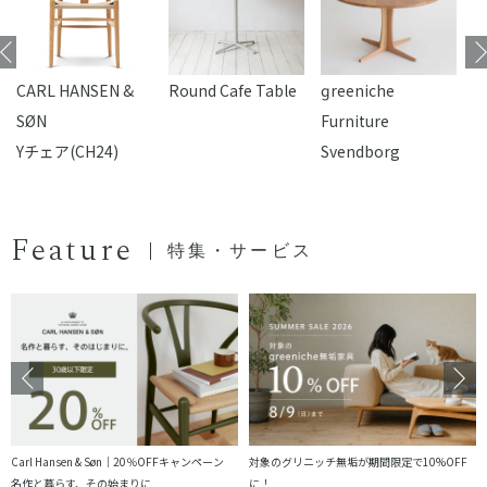
CARL HANSEN &
Round Cafe Table
reeniche
F
SØN
Furniture
Yチェア(CH24)
Svendborg
Feature
特集・サービス
Carl Hansen & Søn｜20％OFFキャンペーン
対象のグリニッチ無垢が期間限定で10%OFF
名作と暮らす、その始まりに
に！