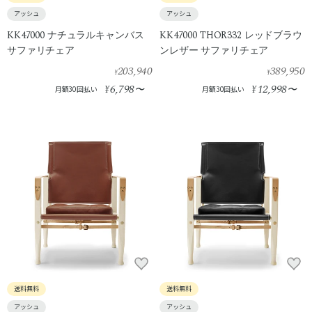
アッシュ
アッシュ
KK47000 ナチュラルキャンバス
KK47000 THOR332 レッドブラウ
サファリチェア
ンレザー サファリチェア
203,940
389,950
¥
¥
6,798
12,998
¥
〜
¥
〜
月額30回払い
月額30回払い
送料無料
送料無料
アッシュ
アッシュ