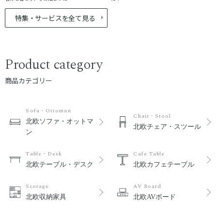
特集・サービスを全て見る
Product category
商品カテゴリー
Sofa・Ottoman
Chair・Stool
北欧ソファ・オットマ
北欧チェア・スツール
ン
Table・Desk
Cafe Table
北欧テーブル・デスク
北欧カフェテーブル
Storage
AV Board
北欧収納家具
北欧AVボード