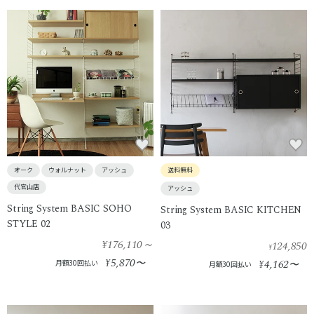
オーク
ウォルナット
アッシュ
送料無料
代官山店
アッシュ
String System BASIC SOHO
String System BASIC KITCHEN
STYLE 02
03
¥176,110
～
124,850
¥
5,870
¥
〜
4,162
月額30回払い
¥
〜
月額30回払い