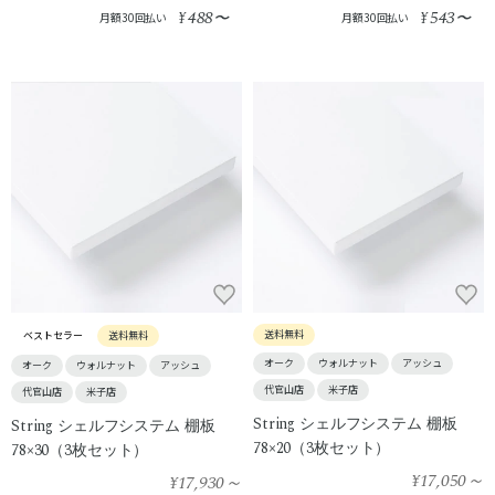
488
543
¥
〜
¥
〜
月額30回払い
月額30回払い
送料無料
ベストセラー
送料無料
オーク
ウォルナット
アッシュ
オーク
ウォルナット
アッシュ
代官山店
米子店
代官山店
米子店
String シェルフシステム 棚板
String シェルフシステム 棚板
78×20（3枚セット）
78×30（3枚セット）
¥17,050
～
¥17,930
～