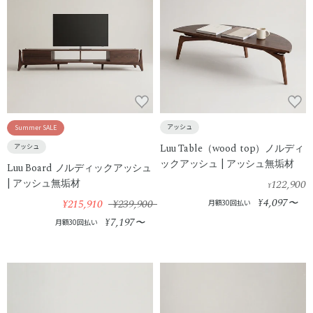
アッシュ
Summer SALE
Luu Table（wood top）ノルディ
アッシュ
ックアッシュ | アッシュ無垢材
Luu Board ノルディックアッシュ
| アッシュ無垢材
122,900
¥
4,097
¥215,910
¥239,900
¥
〜
月額30回払い
7,197
¥
〜
月額30回払い