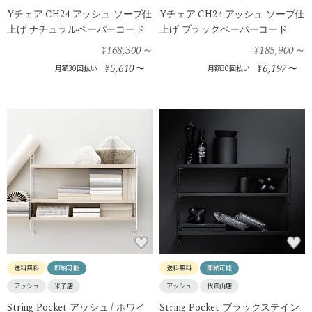
Yチェア CH24 アッシュ ソープ仕
Yチェア CH24 アッシュ ソープ仕
上げ ナチュラルペーパーコード
上げ ブラックペーパーコード
¥168,300
～
¥185,900
～
5,610
6,197
¥
〜
¥
〜
月額30回払い
月額30回払い
送料無料
即納可能
送料無料
即納可能
アッシュ
米子店
アッシュ
代官山店
String Pocket アッシュ / ホワイ
String Pocket ブラックステイン