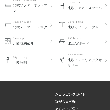
Chair・Stool
北欧ソファ・オットマ
北欧チェア・スツール
ン
Table・Desk
Cafe Table
北欧テーブル・デスク
北欧カフェテーブル
Storage
AV Board
北欧収納家具
北欧AVボード
Accessory
Lightning
北欧インテリアアクセ
北欧照明
サリー
ショッピングガイド
新規会員登録
よくあるご質問