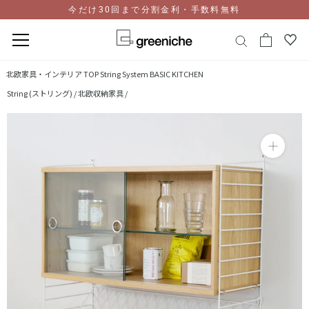
今だけ30回まで分割金利・手数料無料
コ
北欧家具・インテリア TOP
String System BASIC KITCHEN
ン
String (ストリング) /
北欧収納家具 /
テ
ン
ツ
に
ス
キ
ッ
プ