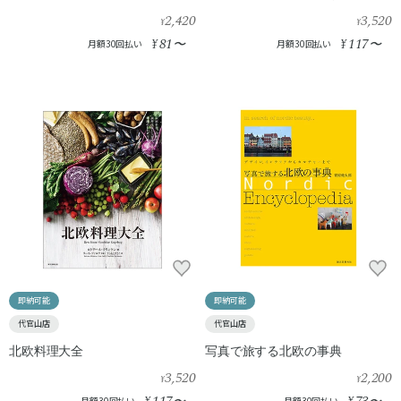
2,420
3,520
¥
¥
81
117
¥
〜
¥
〜
月額30回払い
月額30回払い
即納可能
即納可能
代官山店
代官山店
北欧料理大全
写真で旅する北欧の事典
3,520
2,200
¥
¥
月額30回払い
月額30回払い