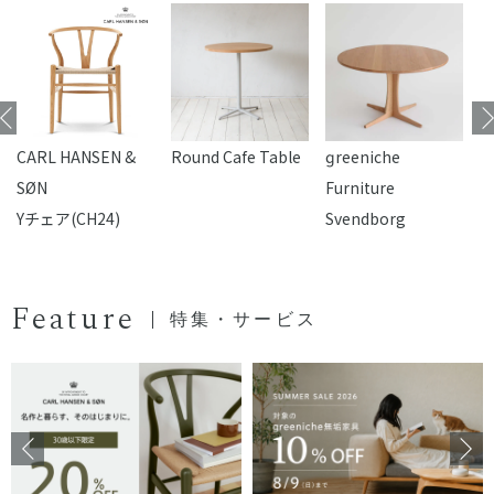
CARL HANSEN &
Round Cafe Table
reeniche
F
SØN
Furniture
Yチェア(CH24)
Svendborg
Feature
特集・サービス