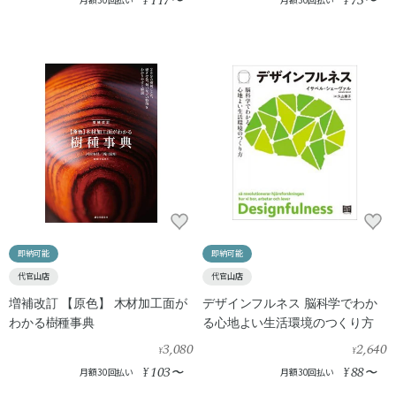
117
73
¥
〜
¥
〜
即納可能
即納可能
代官山店
代官山店
増補改訂 【原色】 木材加工面が
デザインフルネス 脳科学でわか
わかる樹種事典
る心地よい生活環境のつくり方
3,080
2,640
¥
¥
103
88
¥
〜
¥
〜
月額30回払い
月額30回払い