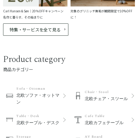
Carl Hansen & Søn｜20％OFFキャンペーン
対象のグリニッチ無垢が期間限定で10%OFF
名作と暮らす、その始まりに
に！
特集・サービスを全て見る
Product category
商品カテゴリー
Sofa・Ottoman
Chair・Stool
北欧ソファ・オットマ
北欧チェア・スツール
ン
Table・Desk
Cafe Table
北欧テーブル・デスク
北欧カフェテーブル
Storage
AV Board