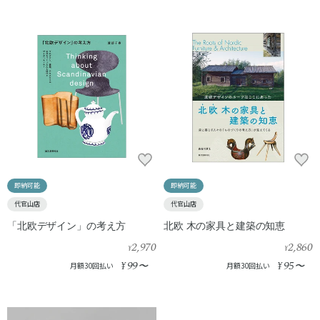
即納可能
即納可能
代官山店
代官山店
「北欧デザイン」の考え方
北欧 木の家具と建築の知恵
2,970
2,860
¥
¥
99
95
¥
〜
¥
〜
月額30回払い
月額30回払い