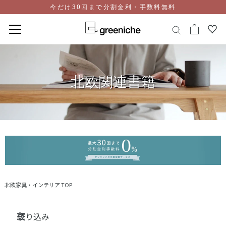
今だけ30回まで分割金利・手数料無料
コ
ン
テ
北欧関連書籍
ン
ツ
に
ス
キ
ッ
プ
北欧家具・インテリア TOP
絞り込み