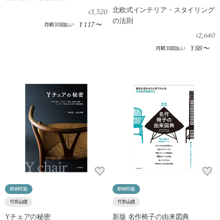
北欧式インテリア・スタイリング
3,520
¥
の法則
117
¥
〜
月額30回払い
2,640
¥
88
¥
〜
月額30回払い
即納可能
即納可能
代官山店
代官山店
Yチェアの秘密
新版 名作椅子の由来図典