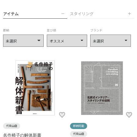
アイテム
スタイリング
即納
並び順
ブランド
代官山店
即納可能
代官山店
名作椅子の解体新書