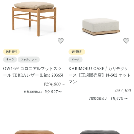
送料無料
送料無料
オーク
ウォルナット
オーク
OW149F コロニアルフットスツ
KARIMOKU CASE / カリモクケ
ール TERRAレザー (Lime 20365)
ース【正規販売店】N-S02 オット
マン
¥294,800
～
254,100
9,827
¥
〜
¥
月額30回払い
8,470
¥
〜
月額30回払い