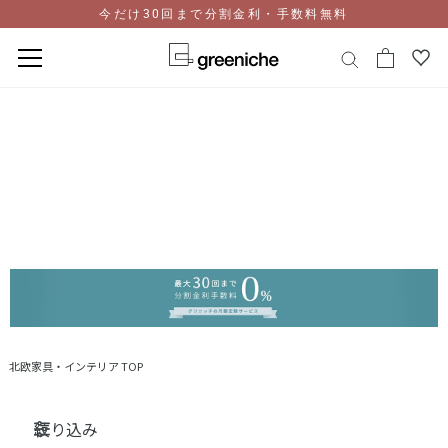
今だけ30回まで分割金利・手数料無料
コ
ン
テ
ン
ツ
に
ス
キ
ッ
プ
北欧家具・インテリア TOP
絞り込み