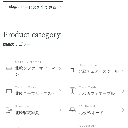
特集・サービスを全て見る
Product category
商品カテゴリー
Sofa・Ottoman
Chair・Stool
北欧ソファ・オットマ
北欧チェア・スツール
ン
Table・Desk
Cafe Table
北欧テーブル・デスク
北欧カフェテーブル
Storage
AV Board
北欧収納家具
北欧AVボード
Accessory