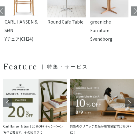
CARL HANSEN &
Round Cafe Table
reeniche
F
SØN
Furniture
Yチェア(CH24)
Svendborg
Feature
特集・サービス
Carl Hansen & Søn｜20％OFFキャンペーン
対象のグリニッチ無垢が期間限定で10%OFF
名作と暮らす、その始まりに
に！