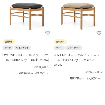
送料無料
送料無料
オーク
ウォルナット
オーク
ウォルナット
OW149F コロニアルフットスツ
OW149F コロニアルフットスツ
ール TERRAレザー (Raku 20367)
ール TERRAレザー (Marble
20366)
¥294,800
～
¥294,800
～
9,827
¥
〜
月額30回払い
9,827
¥
〜
月額30回払い