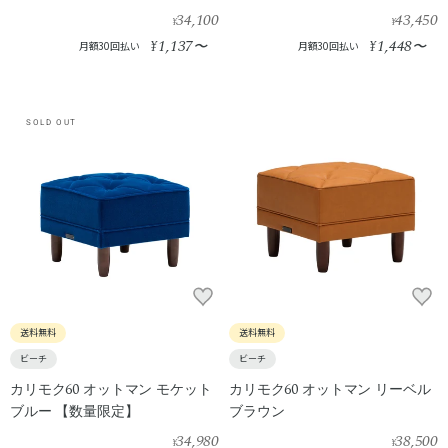
34,100
43,450
¥
¥
1,137
1,448
¥
〜
¥
〜
月額30回払い
月額30回払い
SOLD OUT
送料無料
送料無料
ビーチ
ビーチ
カリモク60 オットマン モケット
カリモク60 オットマン リーベル
ブルー 【数量限定】
ブラウン
34,980
38,500
¥
¥