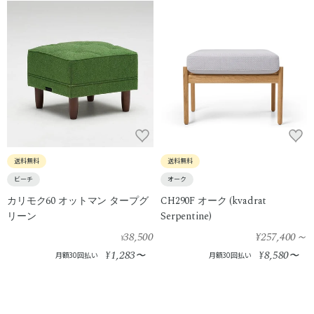
送料無料
送料無料
ビーチ
オーク
カリモク60 オットマン タープグ
CH290F オーク (kvadrat
リーン
Serpentine)
38,500
¥257,400
～
¥
1,283
8,580
¥
〜
¥
〜
月額30回払い
月額30回払い