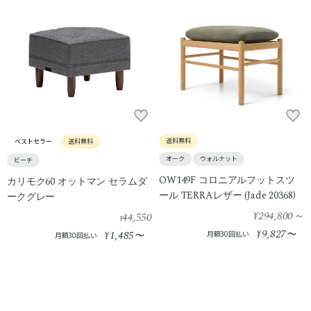
送料無料
ベストセラー
送料無料
オーク
ウォルナット
ビーチ
OW149F コロニアルフットスツ
カリモク60 オットマン セラムダ
ール TERRAレザー (Jade 20368)
ークグレー
¥294,800
～
44,550
¥
9,827
1,485
¥
〜
¥
〜
月額30回払い
月額30回払い