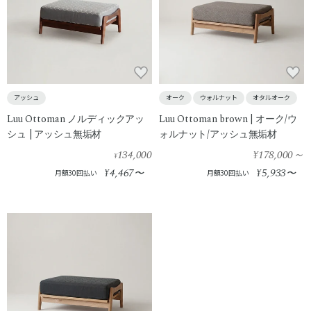
アッシュ
オーク
ウォルナット
オタルオーク
Luu Ottoman ノルディックアッ
Luu Ottoman brown | オーク/ウ
シュ | アッシュ無垢材
ォルナット/アッシュ無垢材
134,000
¥178,000
～
¥
4,467
5,933
¥
〜
¥
〜
月額30回払い
月額30回払い