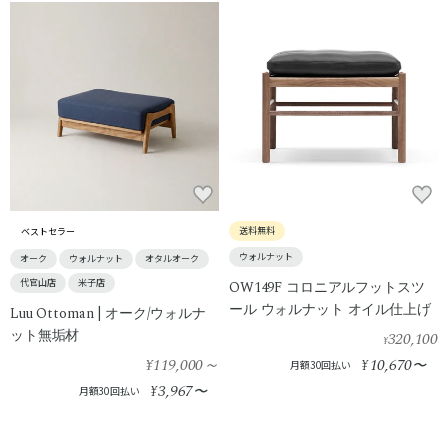
送料無料
ベストセラー
ウォルナット
オーク
ウォルナット
オタルオーク
代官山店
米子店
OW149F コロニアルフットスツ
ール ウォルナット オイル仕上げ
Luu Ottoman | オーク/ウォルナ
ット無垢材
320,100
¥
¥119,000
～
10,670
¥
〜
月額30回払い
3,967
¥
〜
月額30回払い