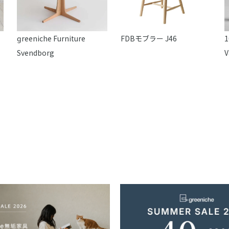
reeniche Furniture
FDBモブラー J46
1
Svendborg
V