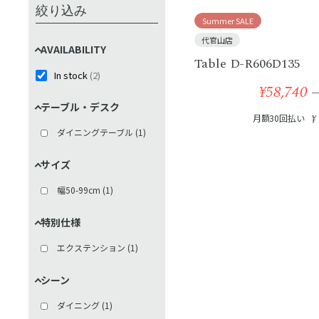
絞り込み
Summer SALE
代官山店
AVAILABILITY
Table D-R606D135
In stock
(
2
)
¥58,740
テーブル・デスク
月額30回払い
¥
ダイニングテーブル
(
1
)
サイズ
幅50-99cm
(
1
)
特別仕様
エクステンション
(
1
)
シーン
ダイニング
(
1
)