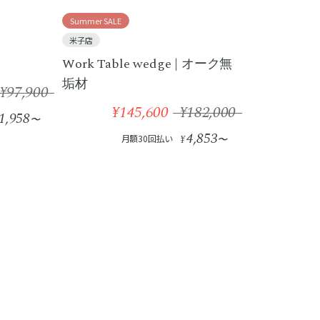
Summer SALE
米子店
Work Table wedge | オーク無
垢材
¥97,900
¥145,600
¥182,000
1,958
〜
4,853
月額30回払い
¥
〜