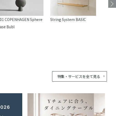
01 COPENHAGEN Sphere
String System BASIC
mina p
ase Bubl
ション
特集・サービスを全て見る
最
あな