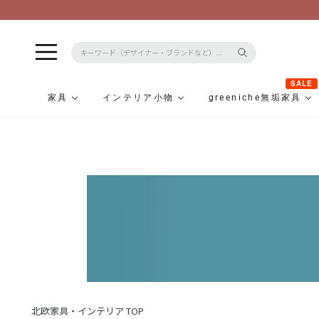
SALE
家具
インテリア小物
greeniche無垢家具
コ
ン
テ
ン
ツ
に
ス
キ
ッ
プ
北欧家具・インテリア TOP