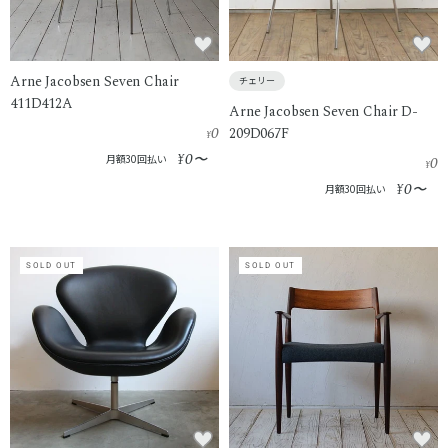
Arne Jacobsen Seven Chair
チェリー
411D412A
Arne Jacobsen Seven Chair D-
0
209D067F
¥
0
¥
〜
月額30回払い
0
¥
0
¥
〜
月額30回払い
SOLD OUT
SOLD OUT