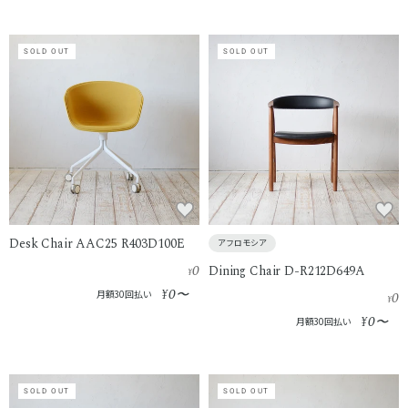
SOLD OUT
SOLD OUT
Desk Chair AAC25 R403D100E
アフロモシア
0
Dining Chair D-R212D649A
¥
0
¥
〜
月額30回払い
0
¥
0
¥
〜
月額30回払い
SOLD OUT
SOLD OUT