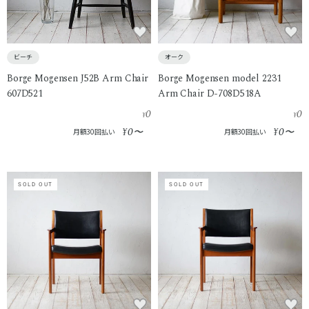
ビーチ
オーク
Borge Mogensen J52B Arm Chair
Borge Mogensen model 2231
607D521
Arm Chair D-708D518A
0
0
¥
¥
0
0
¥
〜
¥
〜
月額30回払い
月額30回払い
SOLD OUT
SOLD OUT