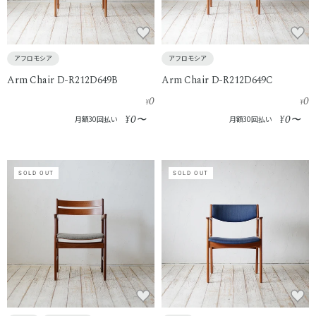
アフロモシア
アフロモシア
Arm Chair D-R212D649B
Arm Chair D-R212D649C
0
0
¥
¥
0
0
¥
〜
¥
〜
月額30回払い
月額30回払い
SOLD OUT
SOLD OUT