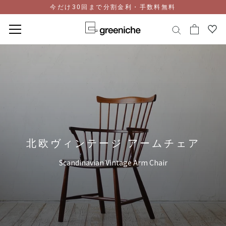
今だけ30回まで分割金利・手数料無料
コ
ン
テ
ン
ツ
に
ス
キ
ッ
北欧ヴィンテージ アームチェア
プ
Scandinavian Vintage Arm Chair