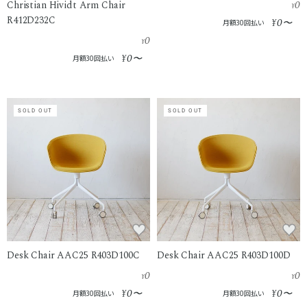
0
Christian Hividt Arm Chair
¥
R412D232C
0
¥
〜
月額30回払い
0
¥
0
¥
〜
月額30回払い
SOLD OUT
SOLD OUT
Desk Chair AAC25 R403D100C
Desk Chair AAC25 R403D100D
0
0
¥
¥
0
0
¥
〜
¥
〜
月額30回払い
月額30回払い