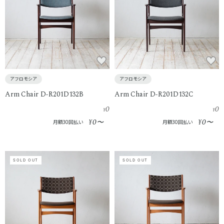
アフロモシア
アフロモシア
Arm Chair D-R201D132B
Arm Chair D-R201D132C
0
0
¥
¥
0
0
¥
〜
¥
〜
月額30回払い
月額30回払い
SOLD OUT
SOLD OUT