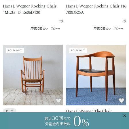
Hans J. Wegner Rocking Chair J16
Hans J. Wegner Rocking Chair
708D525A
"ML33" D-R606D130
0
0
¥
¥
0
0
¥
〜
¥
〜
月額30回払い
月額30回払い
SOLD OUT
SOLD OUT
Hans J. Wegner The Chair
ビーチ
×
204D778
Hans J. Wegner Rocking Chair J16
0
R212D664
¥