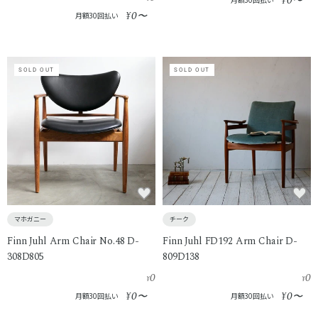
0
¥
〜
0
¥
〜
月額30回払い
SOLD OUT
SOLD OUT
マホガニー
チーク
Finn Juhl Arm Chair No.48 D-
Finn Juhl FD192 Arm Chair D-
308D805
809D138
0
0
¥
¥
0
0
¥
〜
¥
〜
月額30回払い
月額30回払い