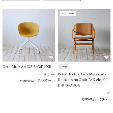
SOLD OUT
Desk Chair AAC25 R403D100B
ビーチ
49,500
Peter Hvidt & Orla Mølgaard-
¥
Nielsen Arm Chair "AX chair"
1,650
¥
〜
月額30回払い
D-R704D100A
0
¥
0
¥
〜
月額30回払い