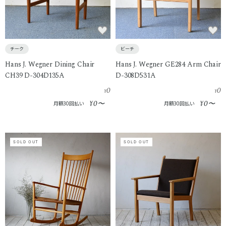
チーク
ビーチ
Hans J. Wegner Dining Chair
Hans J. Wegner GE284 Arm Chair
CH39 D-304D135A
D-308D531A
0
0
¥
¥
0
0
¥
〜
¥
〜
月額30回払い
月額30回払い
SOLD OUT
SOLD OUT