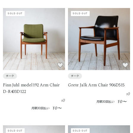
SOLD OUT
SOLD OUT
チーク
チーク
Finn Juhl model192 Arm Chair
Grete Jalk Arm Chair 906D515
D-R403D122
0
¥
0
0
¥
¥
〜
月額30回払い
0
¥
〜
月額30回払い
SOLD OUT
SOLD OUT