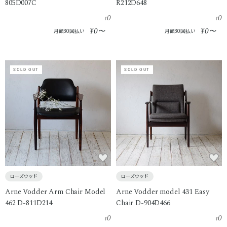
805D007C
R212D648
0
0
¥
¥
0
0
¥
〜
¥
〜
月額30回払い
月額30回払い
SOLD OUT
SOLD OUT
ローズウッド
ローズウッド
Arne Vodder Arm Chair Model
Arne Vodder model 431 Easy
462 D-811D214
Chair D-904D466
0
0
¥
¥