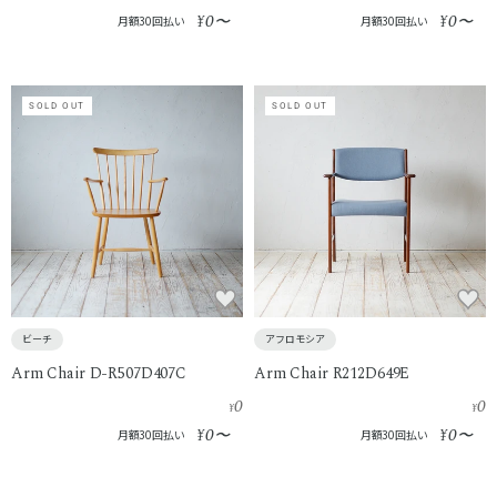
0
0
¥
〜
¥
〜
月額30回払い
月額30回払い
SOLD OUT
SOLD OUT
ビーチ
アフロモシア
Arm Chair D-R507D407C
Arm Chair R212D649E
0
0
¥
¥
0
0
¥
〜
¥
〜
月額30回払い
月額30回払い