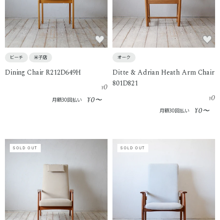
ビーチ
米子店
オーク
Dining Chair R212D649H
Ditte & Adrian Heath Arm Chair
801D821
0
¥
0
0
¥
〜
¥
月額30回払い
0
¥
〜
月額30回払い
SOLD OUT
SOLD OUT