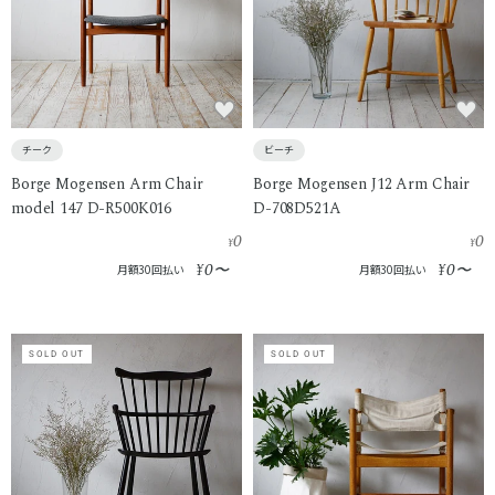
チーク
ビーチ
Borge Mogensen Arm Chair
Borge Mogensen J12 Arm Chair
model 147 D-R500K016
D-708D521A
0
0
¥
¥
0
0
¥
〜
¥
〜
月額30回払い
月額30回払い
SOLD OUT
SOLD OUT