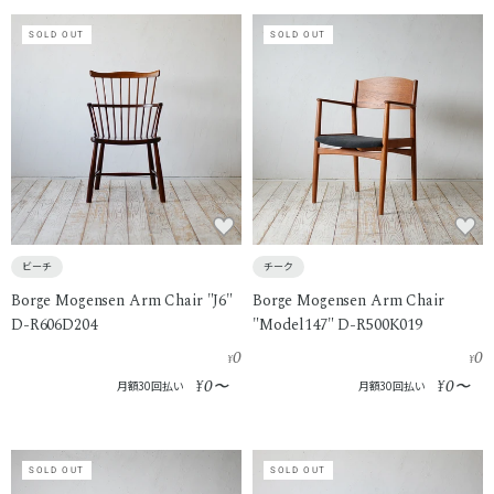
SOLD OUT
SOLD OUT
ビーチ
チーク
Borge Mogensen Arm Chair "J6"
Borge Mogensen Arm Chair
D-R606D204
"Model147" D-R500K019
0
0
¥
¥
0
0
¥
〜
¥
〜
月額30回払い
月額30回払い
SOLD OUT
SOLD OUT