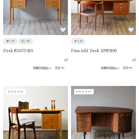
オーク
ビーチ
チーク
Desk R507D433
Finn Juhl Desk 209D800
0
0
¥
¥
0
0
¥
〜
¥
〜
月額30回払い
月額30回払い
SOLD OUT
SOLD OUT