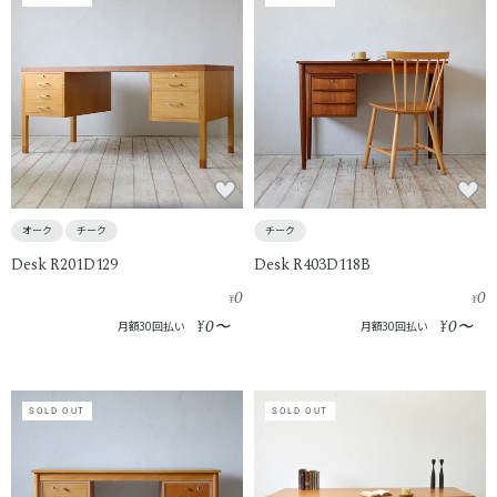
オーク
チーク
チーク
Desk R201D129
Desk R403D118B
0
0
¥
¥
0
0
¥
〜
¥
〜
月額30回払い
月額30回払い
SOLD OUT
SOLD OUT