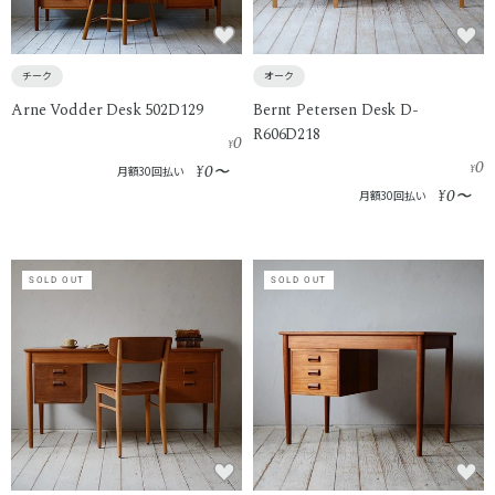
チーク
オーク
Arne Vodder Desk 502D129
Bernt Petersen Desk D-
R606D218
0
¥
0
0
¥
〜
¥
月額30回払い
0
¥
〜
月額30回払い
SOLD OUT
SOLD OUT