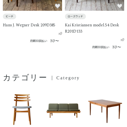
ビーチ
ローズウッド
Hans J. Wegner Desk 209D385
Kai Kristiansen model.54 Desk
R201D133
0
¥
0
0
¥
〜
¥
月額30回払い
0
¥
〜
月額30回払い
カテゴリー
Category