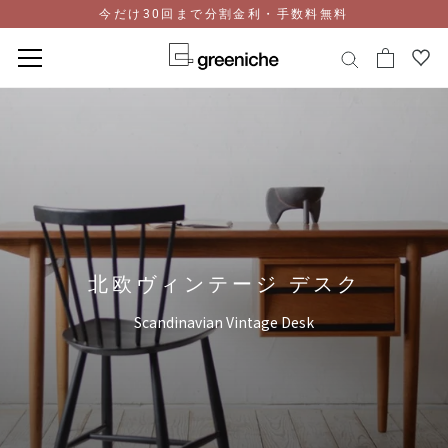
今だけ30回まで分割金利・手数料無料
コ
ン
テ
ン
ツ
に
ス
キ
ッ
北欧ヴィンテージ デスク
プ
Scandinavian Vintage Desk