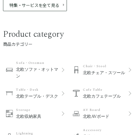
特集・サービスを全て見る
Product category
商品カテゴリー
Sofa・Ottoman
Chair・Stool
北欧ソファ・オットマ
北欧チェア・スツール
ン
Table・Desk
Cafe Table
北欧テーブル・デスク
北欧カフェテーブル
Storage
AV Board
北欧収納家具
北欧AVボード
Accessory
Lightning