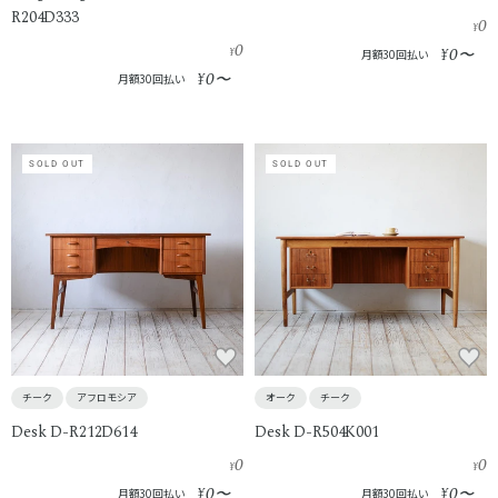
R204D333
0
¥
0
0
¥
¥
〜
月額30回払い
0
¥
〜
月額30回払い
SOLD OUT
SOLD OUT
チーク
アフロモシア
オーク
チーク
Desk D-R212D614
Desk D-R504K001
0
0
¥
¥
0
0
¥
〜
¥
〜
月額30回払い
月額30回払い