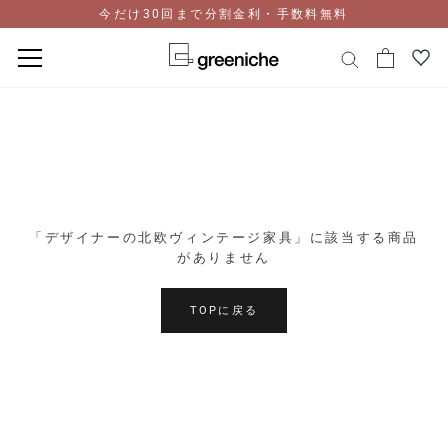
今だけ30回まで分割金利・手数料無料
コ
ン
テ
ン
ツ
に
ス
「デザイナーの北欧ヴィンテージ家具」に該当する商品
キ
がありません
ッ
プ
TOPに戻る