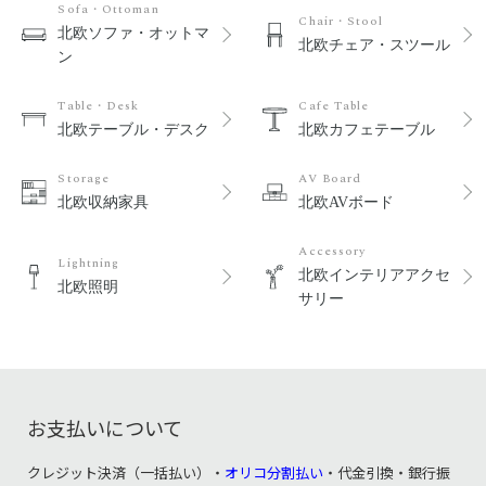
Sofa・Ottoman
Chair・Stool
北欧ソファ・オットマ
北欧チェア・スツール
ン
Table・Desk
Cafe Table
北欧テーブル・デスク
北欧カフェテーブル
Storage
AV Board
北欧収納家具
北欧AVボード
Accessory
Lightning
北欧インテリアアクセ
北欧照明
サリー
お支払いについて
クレジット決済（一括払い）・
オリコ分割払い
・代金引換・銀行振