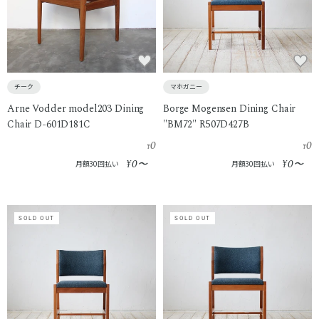
チーク
マホガニー
Arne Vodder model203 Dining
Borge Mogensen Dining Chair
Chair D-601D181C
"BM72" R507D427B
0
0
¥
¥
0
0
¥
〜
¥
〜
月額30回払い
月額30回払い
SOLD OUT
SOLD OUT