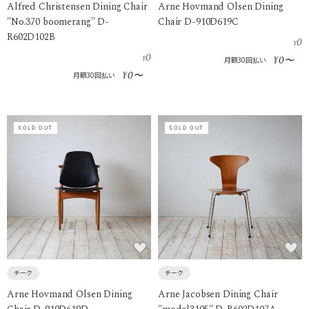
Alfred Christensen Dining Chair
Arne Hovmand Olsen Dining
"No.370 boomerang" D-
Chair D-910D619C
R602D102B
0
¥
0
0
¥
¥
〜
月額30回払い
0
¥
〜
月額30回払い
SOLD OUT
SOLD OUT
チーク
チーク
Arne Hovmand Olsen Dining
Arne Jacobsen Dining Chair