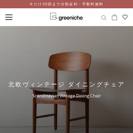
今だけ30回まで分割金利・手数料無料
コ
ン
テ
ン
ツ
に
ス
キ
ッ
北欧ヴィンテージ ダイニングチェア
プ
Scandinavian Vintage Dining Chair