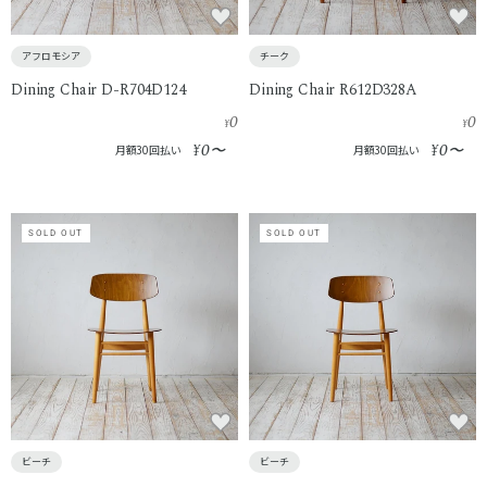
アフロモシア
チーク
Dining Chair D-R704D124
Dining Chair R612D328A
0
0
¥
¥
0
0
¥
〜
¥
〜
月額30回払い
月額30回払い
SOLD OUT
SOLD OUT
ビーチ
ビーチ