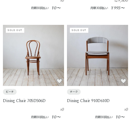
0
29,800
¥
¥
0
993
¥
〜
¥
〜
月額30回払い
月額30回払い
SOLD OUT
SOLD OUT
ビーチ
チーク
Dining Chair 705D506D
Dining Chair 910D610D
0
0
¥
¥
0
0
¥
〜
¥
〜
月額30回払い
月額30回払い