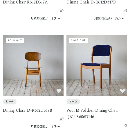
Dining Chair R612D317A
Dining Chair D-R612D317D
0
0
¥
¥
0
0
¥
〜
¥
〜
月額30回払い
月額30回払い
SOLD OUT
SOLD OUT
ビーチ
オーク
Dining Chair D-R612D317B
Poul M.Volther Dining Chair
"J61" R606D146
0
¥
0
0
¥
〜
¥
月額30回払い