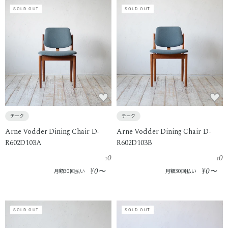
SOLD OUT
SOLD OUT
チーク
チーク
Arne Vodder Dining Chair D-
Arne Vodder Dining Chair D-
R602D103A
R602D103B
0
0
¥
¥
0
0
¥
〜
¥
〜
月額30回払い
月額30回払い
SOLD OUT
SOLD OUT