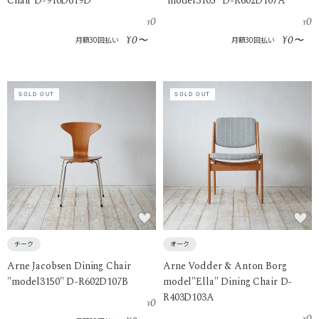
Chair D-910D619D
"model3105" D-R602D107A
0
0
¥
¥
0
0
¥
〜
¥
〜
月額30回払い
月額30回払い
SOLD OUT
SOLD OUT
チーク
オーク
Arne Jacobsen Dining Chair
Arne Vodder & Anton Borg
"model3150" D-R602D107B
model"Ella" Dining Chair D-
R403D103A
0
¥
0