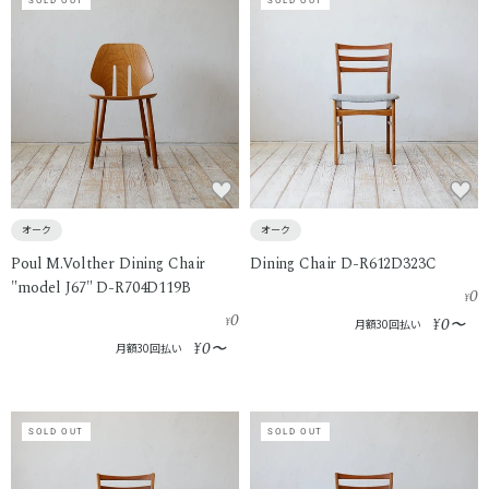
SOLD OUT
SOLD OUT
オーク
オーク
Poul M.Volther Dining Chair
Dining Chair D-R612D323C
"model J67" D-R704D119B
0
¥
0
0
¥
¥
〜
月額30回払い
0
¥
〜
月額30回払い
SOLD OUT
SOLD OUT