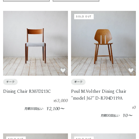
SOLD OUT
チーク
オーク
Dining Chair R307D213C
Poul M.Volther Dining Chair
"model J67" D-R704D119A
63,000
¥
0
2,100
¥
〜
¥
月額30回払い
0
¥
〜
月額30回払い