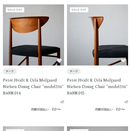
SOLD OUT
SOLD OUT
チーク
チーク
Peter Hvidt & Orla Molgaard
Peter Hvidt & Orla Molgaard
Nielsen Dining Chair "model316"
Nielsen Dining Chair "model316"
R600K014
R600K015
0
0
¥
¥
0
0
¥
〜
¥
〜
月額30回払い
月額30回払い