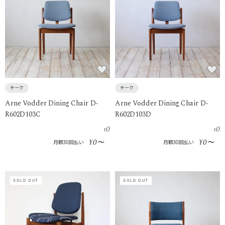
チーク
チーク
Arne Vodder Dining Chair D-
Arne Vodder Dining Chair D-
R602D103C
R602D103D
0
0
¥
¥
0
0
¥
〜
¥
〜
月額30回払い
月額30回払い
SOLD OUT
SOLD OUT