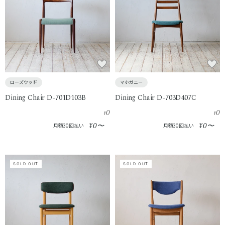
ローズウッド
マホガニー
Dining Chair D-701D103B
Dining Chair D-703D407C
0
0
¥
¥
0
0
¥
〜
¥
〜
月額30回払い
月額30回払い
SOLD OUT
SOLD OUT