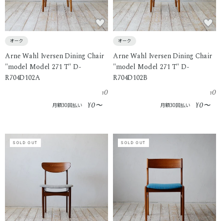
オーク
オーク
Arne Wahl Iversen Dining Chair
Arne Wahl Iversen Dining Chair
"model Model 271 T" D-
"model Model 271 T" D-
R704D102A
R704D102B
0
0
¥
¥
0
0
¥
〜
¥
〜
月額30回払い
月額30回払い
SOLD OUT
SOLD OUT