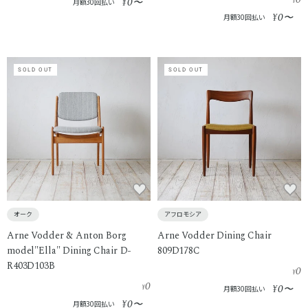
0
¥
〜
¥
月額30回払い
0
¥
〜
月額30回払い
SOLD OUT
SOLD OUT
オーク
アフロモシア
Arne Vodder & Anton Borg
Arne Vodder Dining Chair
model"Ella" Dining Chair D-
809D178C
R403D103B
0
¥
0
0
¥
¥
〜
月額30回払い
0
¥
〜
月額30回払い