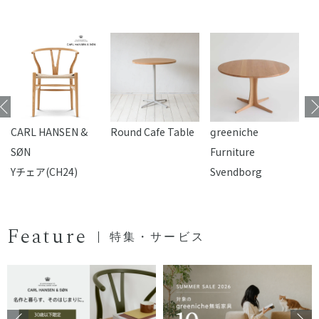
CARL HANSEN &
Round Cafe Table
reeniche
F
SØN
Furniture
Yチェア(CH24)
Svendborg
Feature
特集・サービス