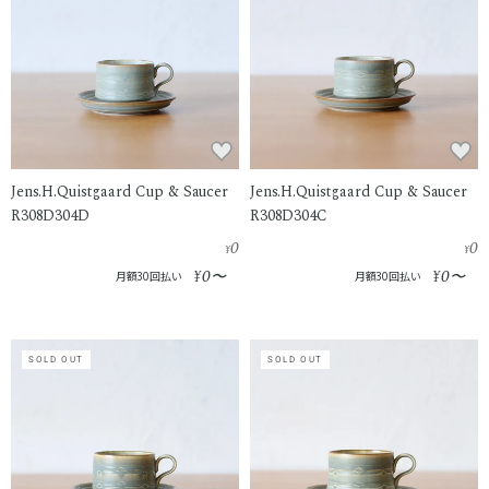
Jens.H.Quistgaard Cup & Saucer
Jens.H.Quistgaard Cup & Saucer
R308D304D
R308D304C
0
0
¥
¥
0
0
¥
〜
¥
〜
月額30回払い
月額30回払い
SOLD OUT
SOLD OUT