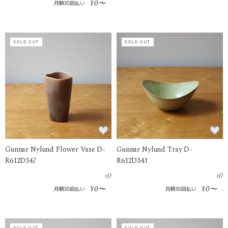
0
¥
〜
月額30回払い
SOLD OUT
SOLD OUT
Gunnar Nylund Flower Vase D-
Gunnar Nylund Tray D-
R612D347
R612D341
0
0
¥
¥
0
0
¥
〜
¥
〜
月額30回払い
月額30回払い
SOLD OUT
SOLD OUT