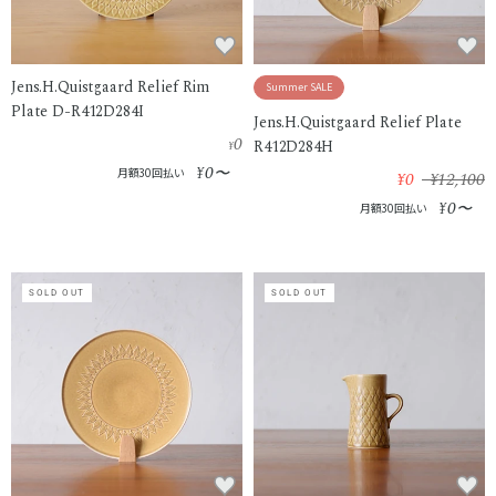
Jens.H.Quistgaard Relief Rim
Summer SALE
Plate D-R412D284I
Jens.H.Quistgaard Relief Plate
0
R412D284H
¥
0
¥
〜
月額30回払い
¥0
¥12,100
0
¥
〜
月額30回払い
SOLD OUT
SOLD OUT