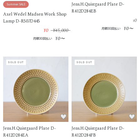
Jens.H.Quistgaard Plate D-
Summer SALE
R412D284EB
Axel Wedel Madsen Work Shop
0
Lamp D-R507D445
¥
0
¥
〜
月額30回払い
¥0
¥45,000
0
¥
〜
月額30回払い
SOLD OUT
SOLD OUT
Jens.H.Quistgaard Plate D-
Jens.H.Quistgaard Plate D-
R412D284EA
R412D284FB