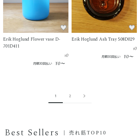
Erik Hoglund Flower vase D-
Erik Hoglund Ash Tray 508D029
701D411
0
¥
0
0
¥
¥
〜
月額30回払い
0
¥
〜
月額30回払い
1
2
Best Sellers
売れ筋TOP10