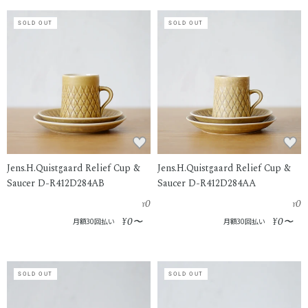
SOLD OUT
SOLD OUT
Jens.H.Quistgaard Relief Cup &
Jens.H.Quistgaard Relief Cup &
Saucer D-R412D284AB
Saucer D-R412D284AA
0
0
¥
¥
0
0
¥
〜
¥
〜
月額30回払い
月額30回払い
SOLD OUT
SOLD OUT