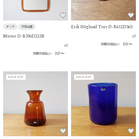
Erik Höglund Tray D-R612D363
チーク
代官山店
0
Mirror D-R706D223B
¥
0
¥
〜
0
月額30回払い
¥
0
¥
〜
月額30回払い
SOLD OUT
SOLD OUT