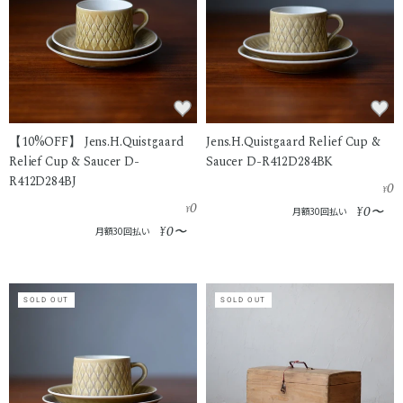
【10%OFF】 Jens.H.Quistgaard
Jens.H.Quistgaard Relief Cup &
Relief Cup & Saucer D-
Saucer D-R412D284BK
R412D284BJ
0
¥
0
0
¥
¥
〜
月額30回払い
0
¥
〜
月額30回払い
SOLD OUT
SOLD OUT