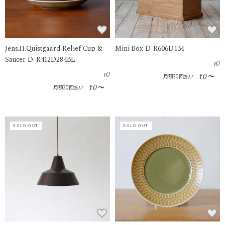
Jens.H.Quistgaard Relief Cup &
Mini Box D-R606D134
Saucer D-R412D284BL
0
¥
0
0
¥
¥
〜
月額30回払い
0
¥
〜
月額30回払い
SOLD OUT
SOLD OUT