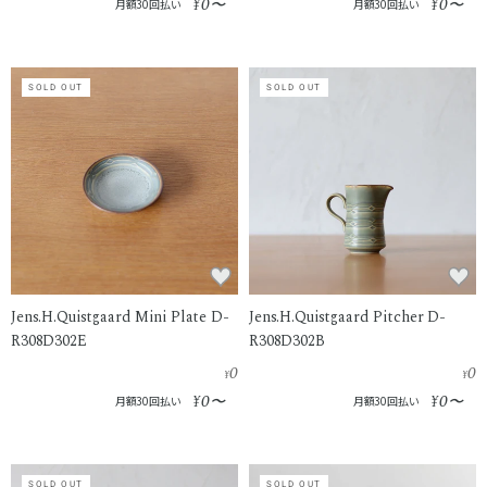
0
0
¥
〜
¥
〜
月額30回払い
月額30回払い
SOLD OUT
SOLD OUT
Jens.H.Quistgaard Mini Plate D-
Jens.H.Quistgaard Pitcher D-
R308D302E
R308D302B
0
0
¥
¥
0
0
¥
〜
¥
〜
月額30回払い
月額30回払い
SOLD OUT
SOLD OUT