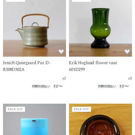
Jens.H.Quistgaard Pot D-
Erik Hoglund flower vase
R308D302A
601D299
0
0
¥
¥
0
0
¥
〜
¥
〜
月額30回払い
月額30回払い
SOLD OUT
SOLD OUT