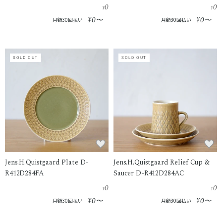
0
0
¥
¥
0
0
¥
〜
¥
〜
月額30回払い
月額30回払い
SOLD OUT
SOLD OUT
Jens.H.Quistgaard Plate D-
Jens.H.Quistgaard Relief Cup &
R412D284FA
Saucer D-R412D284AC
0
0
¥
¥
0
0
¥
〜
¥
〜
月額30回払い
月額30回払い