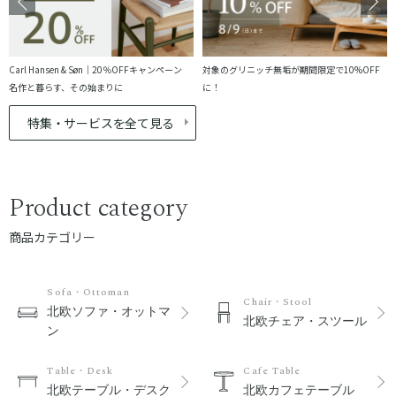
Carl Hansen & Søn｜20％OFFキャンペーン
対象のグリニッチ無垢が期間限定で10%OFF
名作と暮らす、その始まりに
に！
特集・サービスを全て見る
Product category
商品カテゴリー
Sofa・Ottoman
Chair・Stool
北欧ソファ・オットマ
北欧チェア・スツール
ン
Table・Desk
Cafe Table
北欧テーブル・デスク
北欧カフェテーブル