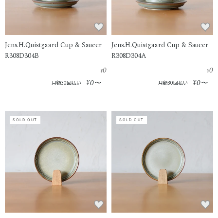
Jens.H.Quistgaard Cup & Saucer
Jens.H.Quistgaard Cup & Saucer
R308D304B
R308D304A
0
0
¥
¥
0
0
¥
〜
¥
〜
月額30回払い
月額30回払い
SOLD OUT
SOLD OUT