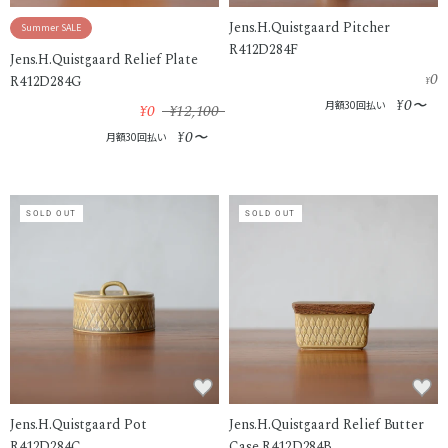
Jens.H.Quistgaard Pitcher
Summer SALE
R412D284F
Jens.H.Quistgaard Relief Plate
0
R412D284G
¥
0
¥
〜
月額30回払い
¥0
¥12,100
0
¥
〜
月額30回払い
SOLD OUT
SOLD OUT
Jens.H.Quistgaard Pot
Jens.H.Quistgaard Relief Butter
R412D284C
Case R412D284B