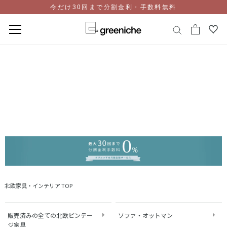
今だけ30回まで分割金利・手数料無料
コ
ン
テ
ン
ツ
に
ス
キ
ッ
プ
北欧家具・インテリア TOP
販売済みの全ての北欧ビンテー
ソファ・オットマン
ジ家具