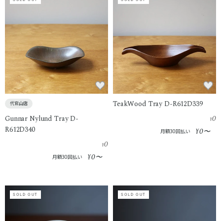
TeakWood Tray D-R612D339
代官山店
0
Gunnar Nylund Tray D-
¥
R612D340
0
¥
〜
月額30回払い
0
¥
0
¥
〜
月額30回払い
SOLD OUT
SOLD OUT