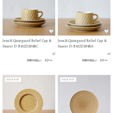
Jens.H.Quistgaard Relief Cup &
Jens.H.Quistgaard Relief Cup &
Saucer D-R412D284BC
Saucer D-R412D284BA
0
0
¥
¥
0
0
¥
〜
¥
〜
月額30回払い
月額30回払い
SOLD OUT
SOLD OUT