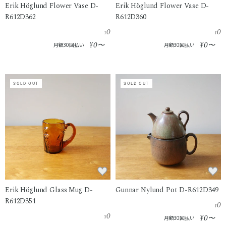
Erik Höglund Flower Vase D-
Erik Höglund Flower Vase D-
R612D362
R612D360
0
0
¥
¥
0
0
¥
〜
¥
〜
月額30回払い
月額30回払い
SOLD OUT
SOLD OUT
Erik Höglund Glass Mug D-
Gunnar Nylund Pot D-R612D349
R612D351
0
¥
0
0
¥
¥
〜
月額30回払い