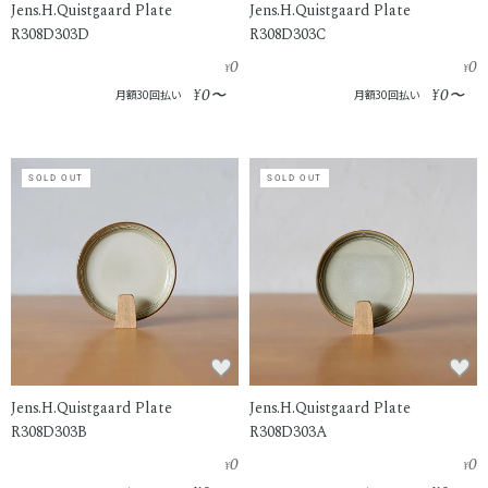
Jens.H.Quistgaard Plate
Jens.H.Quistgaard Plate
R308D303D
R308D303C
0
0
¥
¥
0
0
¥
〜
¥
〜
月額30回払い
月額30回払い
SOLD OUT
SOLD OUT
Jens.H.Quistgaard Plate
Jens.H.Quistgaard Plate
R308D303B
R308D303A
0
0
¥
¥