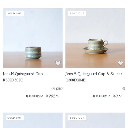
SOLD OUT
SOLD OUT
Jens.H.Quistgaard Cup
Jens.H.Quistgaard Cup & Saucer
R308D302C
R308D304E
6,050
0
¥
¥
202
0
¥
〜
¥
〜
月額30回払い
月額30回払い
SOLD OUT
SOLD OUT