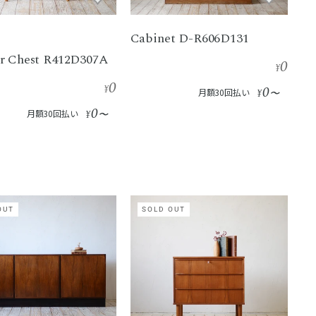
Cabinet D-R606D131
r Chest R412D307A
0
¥
0
¥
0
月額30回払い
¥
〜
0
月額30回払い
¥
〜
OUT
SOLD OUT