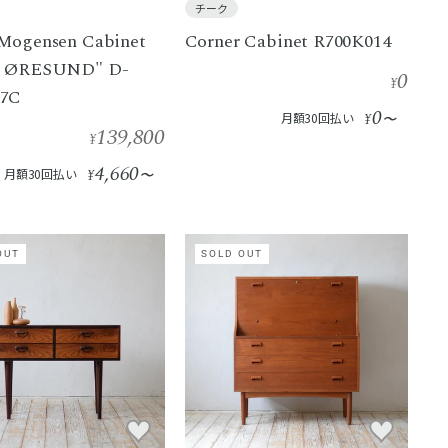
チーク
Mogensen Cabinet
Corner Cabinet R700K014
l ØRESUND" D-
0
¥
17C
0
月額30回払い
¥
〜
139,800
¥
4,660
月額30回払い
¥
〜
OUT
SOLD OUT