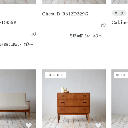
Chest D-R612D329G
オーク
07D436B
Cabine
0
¥
0
¥
0
月額30回払い
¥
〜
0
月額30回払い
¥
〜
SOLD OUT
SOLD 