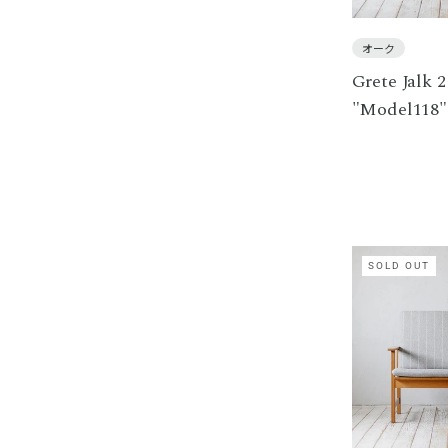
オーク
Grete Jalk 2
"Model118"
SOLD OUT