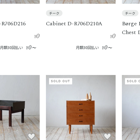
チーク
チーク
-R706D216
Cabinet D-R706D210A
Børge 
Chest 
0
0
¥
¥
0
0
月額30回払い
¥
〜
月額30回払い
¥
〜
SOLD OUT
SOLD 