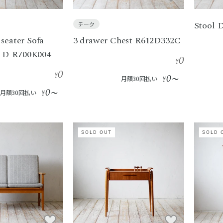
Stool 
チーク
 seater Sofa
3 drawer Chest R612D332C
 D-R700K004
0
¥
0
¥
0
月額30回払い
¥
〜
0
月額30回払い
¥
〜
SOLD OUT
SOLD 