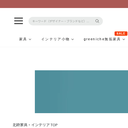
SALE
家具
インテリア小物
greeniche無垢家具
コ
ン
テ
ン
ツ
に
ス
キ
ッ
プ
北欧家具・インテリア TOP