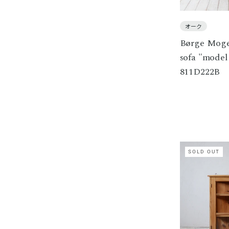
オーク
Børge Mogen
sofa "model
811D222B
SOLD OUT