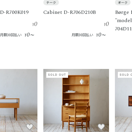
チーク
オーク
 D-R700K019
Cabinet D-R706D210B
Børge 
"mode
0
0
¥
¥
704D1
0
0
月額30回払い
¥
〜
月額30回払い
¥
〜
SOLD OUT
SOLD 