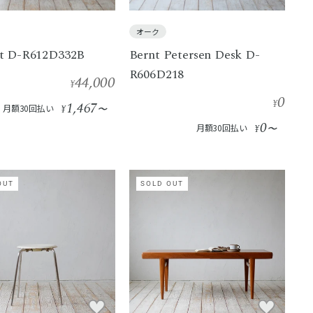
オーク
t D-R612D332B
Bernt Petersen Desk D-
R606D218
44,000
¥
0
¥
1,467
月額30回払い
¥
〜
0
月額30回払い
¥
〜
OUT
SOLD OUT