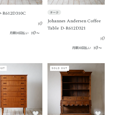
D-R612D310C
チーク
Johannes Andersen Coffee
0
¥
Table D-R612D321
0
月額30回払い
¥
〜
0
¥
0
月額30回払い
¥
〜
OUT
SOLD OUT