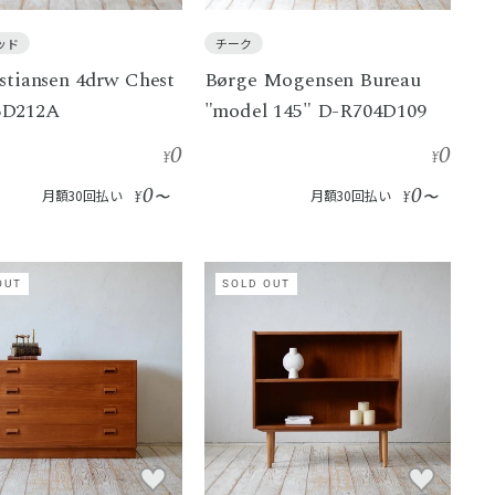
ッド
チーク
stiansen 4drw Chest
Børge Mogensen Bureau
6D212A
"model 145" D-R704D109
0
0
¥
¥
0
0
月額30回払い
¥
〜
月額30回払い
¥
〜
OUT
SOLD OUT