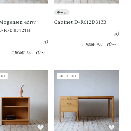
チーク
Mogensen 4drw
Cabinet D-R612D313B
D-R704D121B
0
¥
0
¥
0
月額30回払い
¥
〜
0
月額30回払い
¥
〜
OUT
SOLD OUT