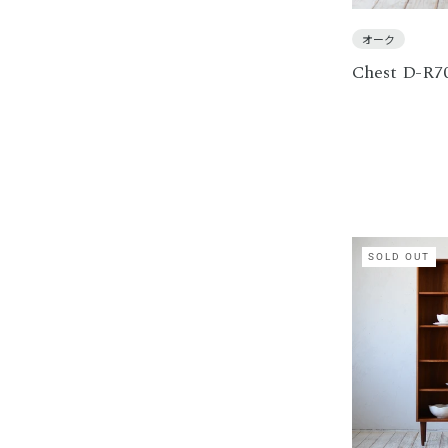
オーク
Chest D-R7
SOLD OUT