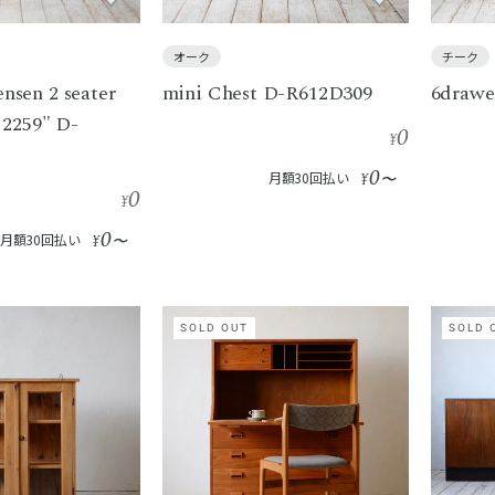
オーク
チーク
sen 2 seater
mini Chest D-R612D309
6drawe
 2259" D-
0
¥
0
月額30回払い
¥
〜
0
¥
0
月額30回払い
¥
〜
SOLD OUT
SOLD 