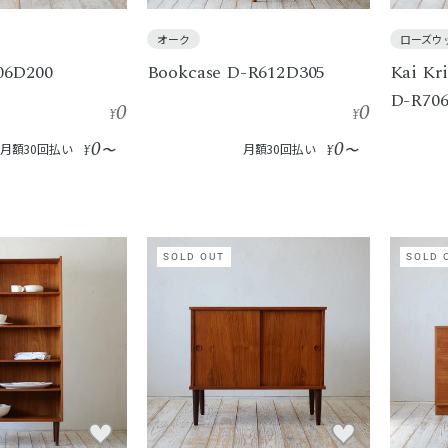
オーク
ローズウ
06D200
Bookcase D-R612D305
Kai Kri
D-R70
0
0
¥
¥
0
0
月額30回払い
¥
〜
月額30回払い
¥
〜
SOLD OUT
SOLD 