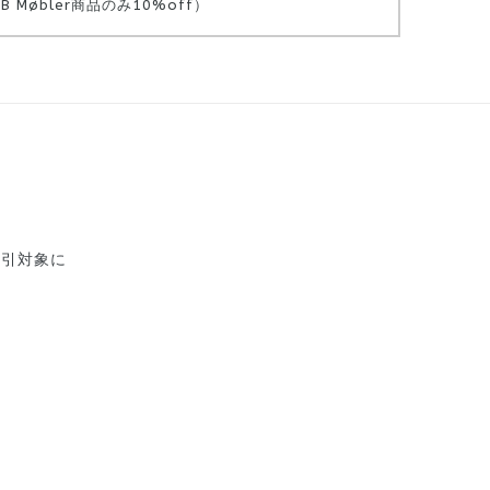
Møbler商品のみ10%off）
割引対象に