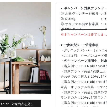
■ キャンペーン対象ブランド
① 北欧ヴィンテージ家具 ： 3月
② String ： 3月11
③ オリジナル無垢材家具 ： 3月
④ FDB Møbler ： 3月
※本キャンペーンは終了しま
■ ご参加方法・ご注意事項
・グリニッチメンバー（オンラ
・ご注文時、クーポンコード
・
各キャンペーン期間中、対象
（購入例1：FDB Møblerの
・対象ブランド商品1点以上と
合わせでのご購入も10%off
（購入例2：FDB Møblerの
家具・オリジナル家具・Stri
・対象ブランド商品と対象外
ランドのみに10%off適用と
（購入例3：FDB Møblerの
 Møbler｜対象商品を見る