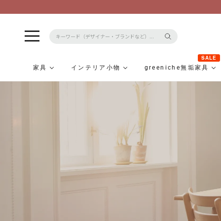
SALE
家具
インテリア小物
greeniche無垢家具
コ
ン
テ
ン
ツ
に
ス
キ
ッ
プ