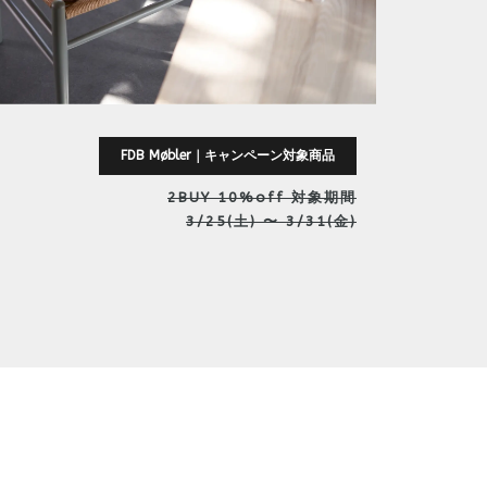
それ
永く
て、
が、
FDB Møbler｜キャンペーン対象商品
特に人
れた
2BUY 10%off 対象期間
案を
3/25(土) 〜 3/31(金)
オ