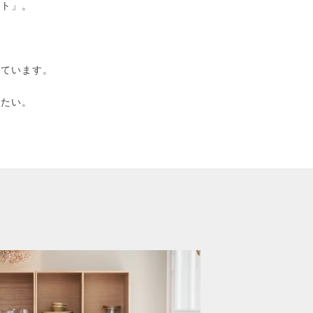
ート」。
えています。
きたい。
。