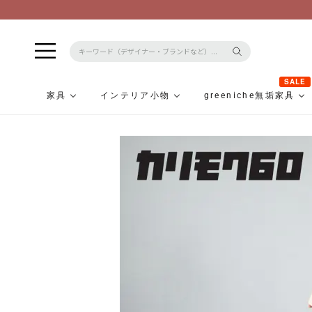
SALE
家具
インテリア小物
greeniche無垢家具
コ
ン
テ
ン
ツ
に
ス
キ
ッ
プ