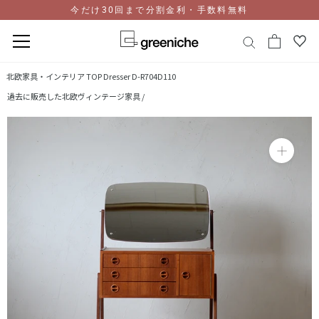
今だけ30回まで分割金利・手数料無料
コ
北欧家具・インテリア TOP
Dresser D-R704D110
ン
過去に販売した北欧ヴィンテージ家具 /
テ
ン
ツ
に
ス
キ
ッ
プ