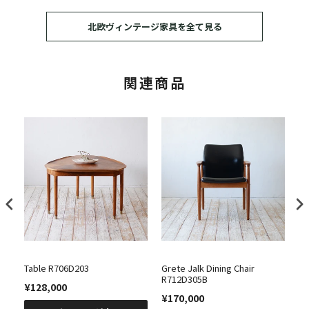
北欧ヴィンテージ家具を全て見る
関連商品
Table R706D203
Grete Jalk Dining Chair
Ka
R712D305B
"m
¥128,000
R7
¥170,000