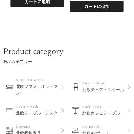
¥
カートに追加
カートに追加
Product category
商品カテゴリー
Sofa・Ottoman
Chair・Stool
北欧ソファ・オットマ
北欧チェア・スツール
ン
Table・Desk
Cafe Table
北欧テーブル・デスク
北欧カフェテーブル
Storage
AV Board
北欧収納家具
北欧AVボード