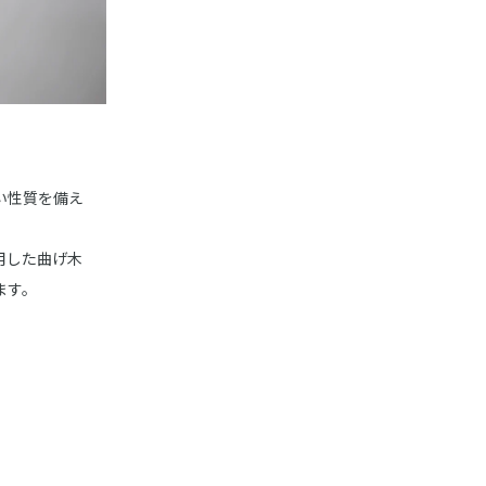
い性質を備え
用した曲げ木
ます。