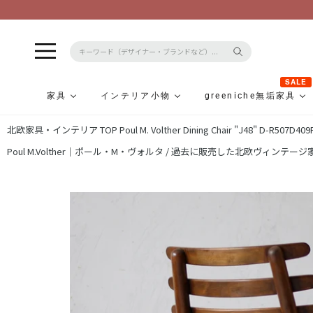
SALE
家具
インテリア小物
greeniche無垢家具
コ
北欧家具・インテリア TOP
Poul M. Volther Dining Chair "J48" D-R507D409
ン
テ
Poul M.Volther｜ポール・M・ヴォルタ /
過去に販売した北欧ヴィンテージ家
ン
ツ
に
ス
キ
ッ
プ