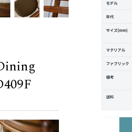
モデル
年代
サイズ(mm)
マテリアル
Dining
ファブリック
備考
D409F
送料