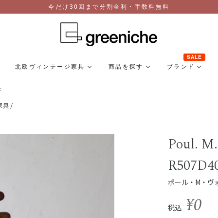
今だけ30回まで分割金利・手数料無料
SALE
北欧ヴィンテージ家具
商品を探す
ブランド
F
具 /
Poul. M.
R507D4
ポール・M・ヴォルタ
¥0
税込