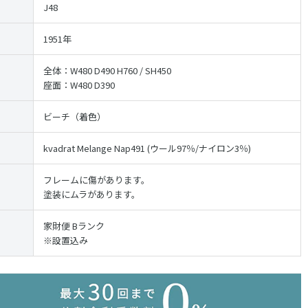
J48
1951年
全体：W480 D490 H760 / SH450
座面：W480 D390
ビーチ（着色）
kvadrat Melange Nap491 (ウール97％/ナイロン3％)
フレームに傷があります。
塗装にムラがあります。
家財便 Bランク
※設置込み