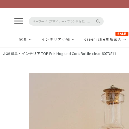
SALE
家具
インテリア小物
greeniche無垢家具
コ
北欧家具・インテリア TOP
Erik Hoglund Cork Bottle clear 607D811
ン
テ
ン
ツ
に
ス
キ
ッ
プ