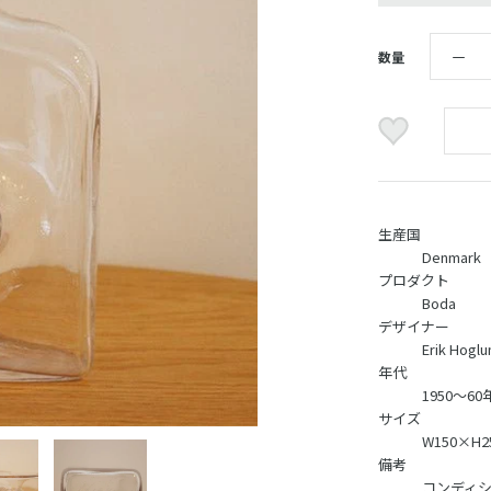
数量
生産国
Denmark
プロダクト
Boda
デザイナー
Erik Hoglu
年代
1950～60
サイズ
W150×H2
備考
コンディ