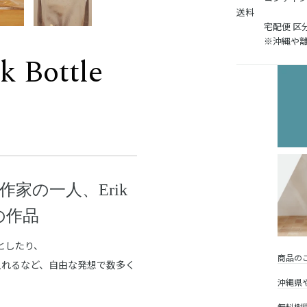
送料
宅配便 区
※沖縄や
k Bottle
家の一人、Erik
の作品
フとしたり、
商品の
入れるなど、自由な発想で数多く
沖縄県
無料樹