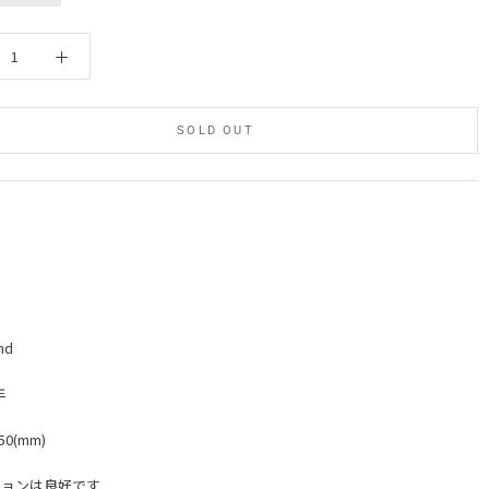
SOLD OUT
nd
年
50(mm)
ションは良好です