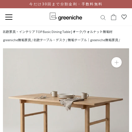
今だけ30回まで分割金利・手数料無料
コ
北欧家具・インテリア TOP
Basic Dining Table | オーク/ウォルナット無垢材
ン
greeniche無垢家具 /
北欧テーブル・デスク /
無垢テーブル｜greeniche無垢家具 /
テ
ン
ツ
に
ス
キ
ッ
プ