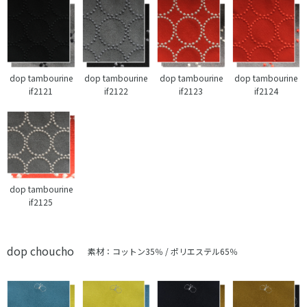
dop tambourine
dop tambourine
dop tambourine
dop tambourine
if2121
if2122
if2123
if2124
dop tambourine
if2125
dop choucho
素材：コットン35％ / ポリエステル65％