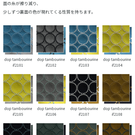
面の糸が擦り減り、
少しずつ裏面の色が現れてくる性質を持ちます。
dop tambourine
dop tambourine
dop tambourine
dop tambourine
if2101
if2102
if2103
if2104
dop tambourine
dop tambourine
dop tambourine
dop tambourine
if2105
if2106
if2107
if2108