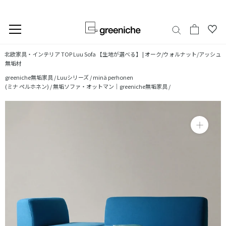
今だけ30回まで分割金利・手数料無料
コ
北欧家具・インテリア TOP
Luu Sofa 【生地が選べる】 | オーク/ウォルナット/アッシュ
ン
無垢材
テ
greeniche無垢家具 /
Luuシリーズ /
minä perhonen
ン
(ミナ ペルホネン) /
無垢ソファ・オットマン｜greeniche無垢家具 /
ツ
に
ス
キ
ッ
プ