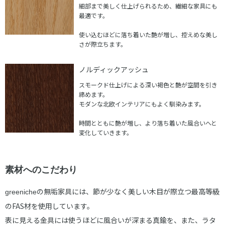
細部まで美しく仕上げられるため、繊細な家具にも
最適です。
使い込むほどに落ち着いた艶が増し、控えめな美し
さが際立ちます。
ノルディックアッシュ
スモークド仕上げによる深い褐色と艶が空間を引き
締めます。
モダンな北欧インテリアにもよく馴染みます。
時間とともに艶が増し、より落ち着いた風合いへと
変化していきます。
素材へのこだわり
の無垢家具には、節が少なく美しい木目が際立つ最高等級
greeniche
のFAS材を使用しています。
表に見える金具には使うほどに風合いが深まる真鍮を、また、ラタ