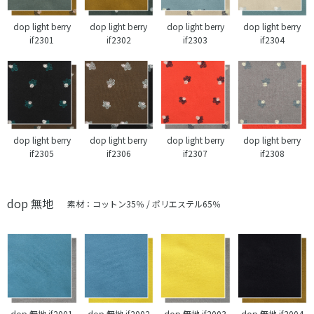
dop light berry
dop light berry
dop light berry
dop light berry
if2301
if2302
if2303
if2304
dop light berry
dop light berry
dop light berry
dop light berry
if2305
if2306
if2307
if2308
dop 無地
素材：コットン35％ / ポリエステル65％
dop 無地 if2001
dop 無地 if2002
dop 無地 if2003
dop 無地 if2004