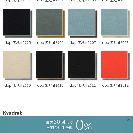
dop 無地 if2005
dop 無地 if2006
dop 無地 if2007
dop 無地 if2008
dop 無地 if2009
dop 無地 if2010
dop 無地 if2011
dop 無地 if2012
Kvadrat
×
素晴らしい手触りと抗菌性を持ったウールで、尚且つ 高いピリング