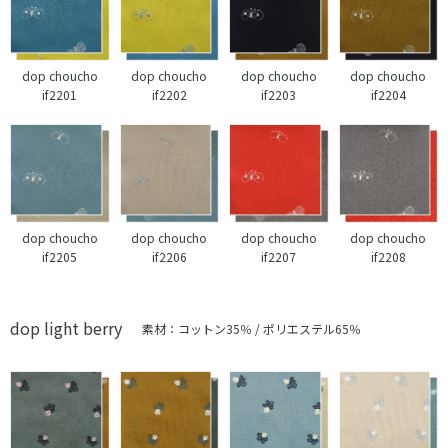
dop choucho
dop choucho
dop choucho
dop choucho
if2201
if2202
if2203
if2204
dop choucho
dop choucho
dop choucho
dop choucho
if2205
if2206
if2207
if2208
dop light berry
素材：コットン35％ / ポリエステル65％