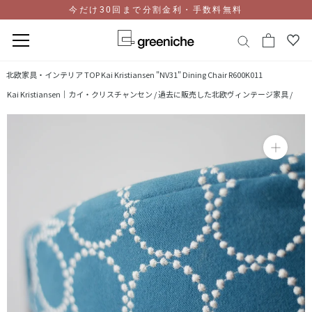
今だけ30回まで分割金利・手数料無料
コ
北欧家具・インテリア TOP
Kai Kristiansen "NV31" Dining Chair R600K011
ン
Kai Kristiansen｜カイ・クリスチャンセン /
過去に販売した北欧ヴィンテージ家具 /
テ
ン
ツ
に
ス
キ
ッ
プ