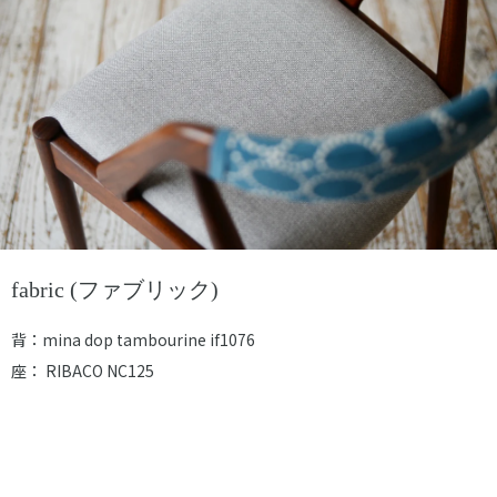
fabric (ファブリック)
背：mina dop tambourine if1076
座： RIBACO NC125