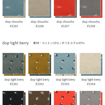
dop choucho
dop choucho
dop choucho
dop choucho
if2205
if2206
if2207
if2208
dop light berry
素材：コットン35％ / ポリエステル65％
dop light berry
dop light berry
dop light berry
dop light berry
if2301
if2302
if2303
if2304