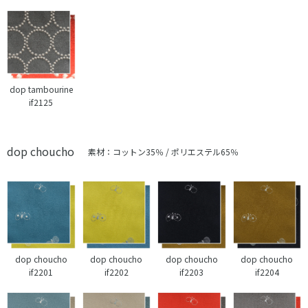
dop tambourine
if2125
dop choucho
素材：コットン35％ / ポリエステル65％
dop choucho
dop choucho
dop choucho
dop choucho
if2201
if2202
if2203
if2204