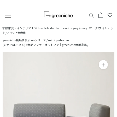
今だけ30回まで分割金利・手数料無料
コ
北欧家具・インテリア TOP
Luu Sofa dop tambourine grey / navy | オーク/ウォルナッ
ン
ト/アッシュ無垢材
テ
greeniche無垢家具 /
Luuシリーズ /
minä perhonen
ン
(ミナ ペルホネン) /
無垢ソファ・オットマン｜greeniche無垢家具 /
ツ
に
ス
キ
ッ
プ