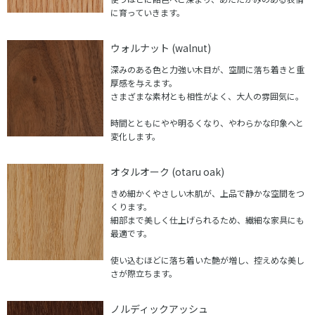
に育っていきます。
ウォルナット (walnut)
深みのある色と力強い木目が、空間に落ち着きと重
厚感を与えます。
さまざまな素材とも相性がよく、大人の雰囲気に。
時間とともにやや明るくなり、やわらかな印象へと
変化します。
オタルオーク (otaru oak)
きめ細かくやさしい木肌が、上品で静かな空間をつ
くります。
細部まで美しく仕上げられるため、繊細な家具にも
最適です。
使い込むほどに落ち着いた艶が増し、控えめな美し
さが際立ちます。
ノルディックアッシュ