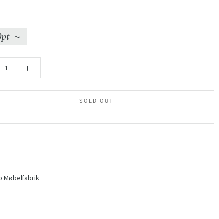
0pt
〜
SOLD OUT
p Møbelfabrik
ク