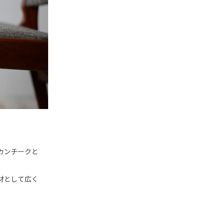
カンチークと
材として広く
。