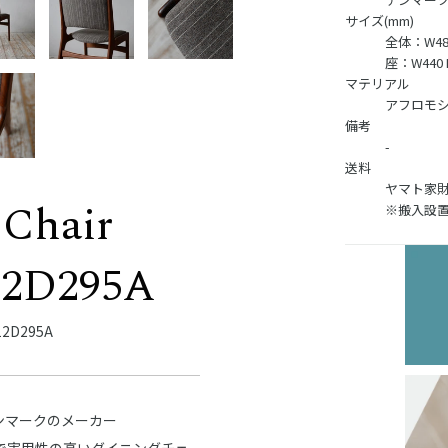
サイズ(mm)
全体：W485
座：W440 D
マテリアル
アフロモ
備考
-
送料
ヤマト家財
 Chair
※搬入設
12D295A
2D295A
デンマークのメーカー