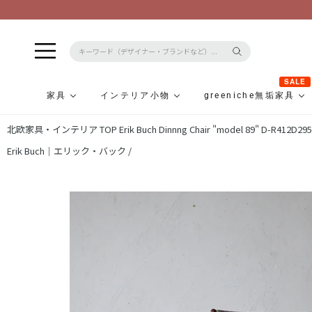
SALE
家具
インテリア小物
greeniche無垢家具
コ
北欧家具・インテリア TOP
Erik Buch Dinnng Chair "model 89" D-R412D29
ン
テ
Erik Buch｜エリック・バック /
ン
ツ
に
ス
キ
ッ
プ