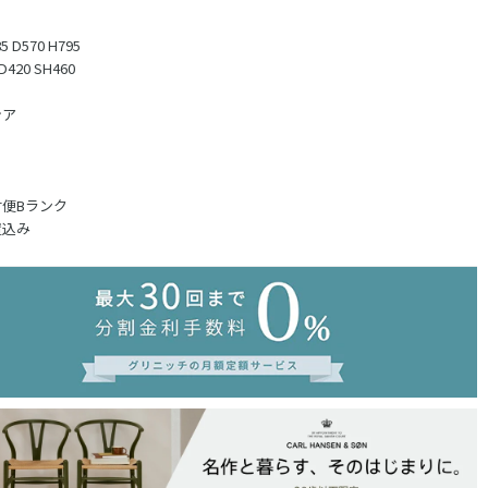
 D570 H795
420 SH460
シア
便Bランク
置込み