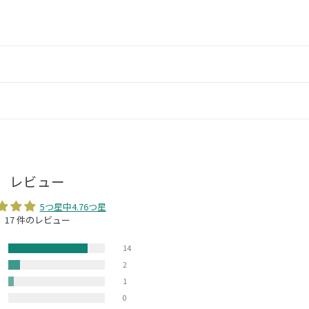
レビュー
5つ星中4.76つ星
17 件のレビュー
14
2
1
0