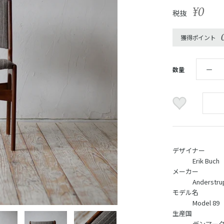
¥0
税抜
獲得ポイント
数量
デザイナー
Erik Buch
メーカー
Anderstru
モデル名
Model 89
生産国
デンマー