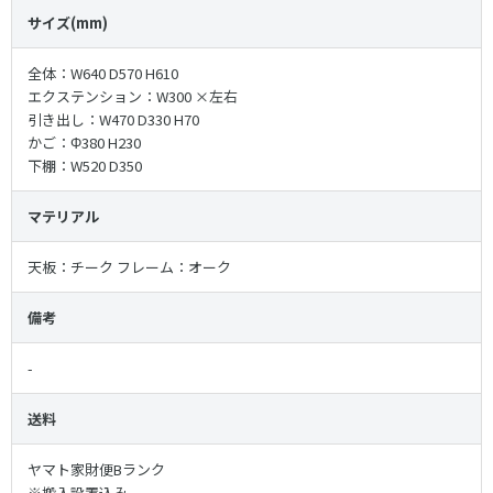
サイズ(mm)
全体：W640 D570 H610
エクステンション：W300 ×左右
引き出し：W470 D330 H70
かご：Φ380 H230
下棚：W520 D350
マテリアル
天板：チーク フレーム：オーク
備考
-
送料
ヤマト家財便Bランク
※搬入設置込み