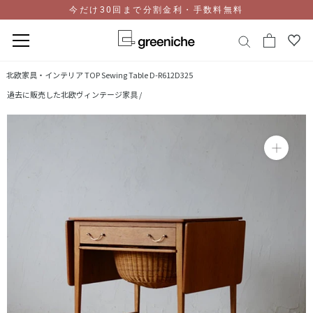
今だけ30回まで分割金利・手数料無料
コ
北欧家具・インテリア TOP
Sewing Table D-R612D325
ン
過去に販売した北欧ヴィンテージ家具 /
テ
ン
ツ
に
ス
キ
ッ
プ