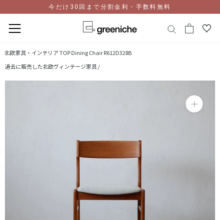
今だけ30回まで分割金利・手数料無料
コ
北欧家具・インテリア TOP
Dining Chair R612D328B
ン
過去に販売した北欧ヴィンテージ家具 /
テ
ン
ツ
に
ス
キ
ッ
プ