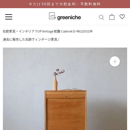
今だけ30回まで分割金利・手数料無料
コ
北欧家具・インテリア TOP
Vintage 蛇腹 Cabinet D-R612D329F
ン
過去に販売した北欧ヴィンテージ家具 /
テ
ン
ツ
に
ス
キ
ッ
プ