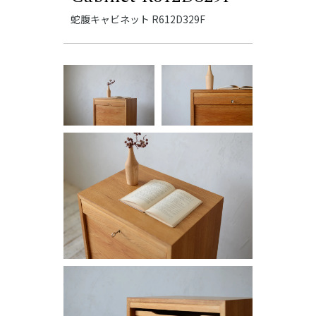
蛇腹キャビネット R612D329F