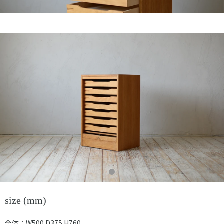
size (mm)
全体：W500 D375 H760