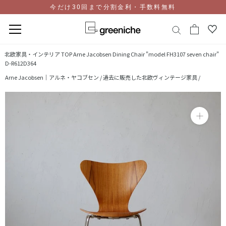
今だけ30回まで分割金利・手数料無料
コ
北欧家具・インテリア TOP
Arne Jacobsen Dining Chair "model FH3107 seven chair"
ン
D-R612D364
テ
Arne Jacobsen｜アルネ・ヤコブセン /
過去に販売した北欧ヴィンテージ家具 /
ン
ツ
に
ス
キ
ッ
プ