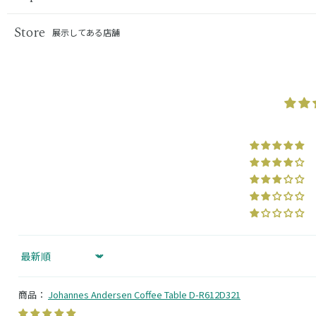
Store
展示してある店舗
Sort by
Johannes Andersen Coffee Table D-R612D321