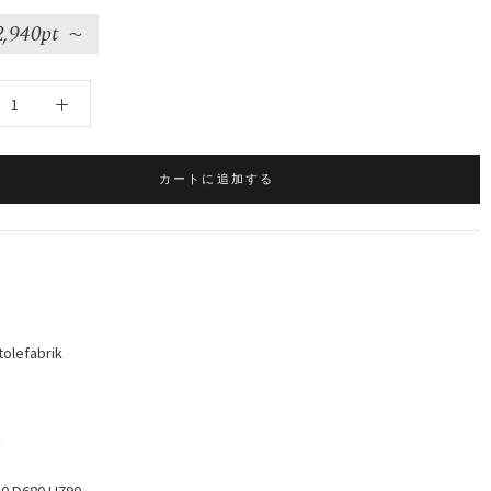
2,940pt
〜
カートに追加する
tolefabrik
ク
 D680 H790