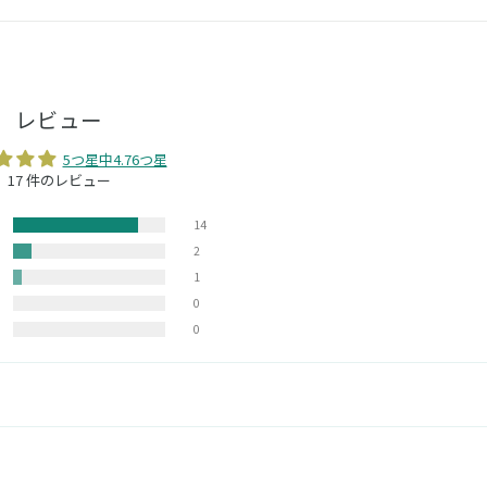
レビュー
5つ星中4.76つ星
17 件のレビュー
14
2
1
0
0