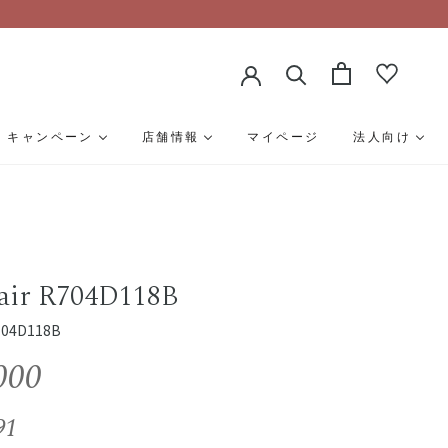
キャンペーン
店舗情報
マイページ
法人向け
air R704D118B
4D118B
000
91