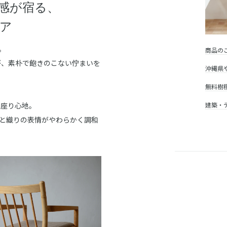
感が宿る、
ェア
ア。
商品の
が、素朴で飽きのこない佇まいを
沖縄県
無料樹
る座り心地。
建築・
用し、木肌と織りの表情がやわらかく調和