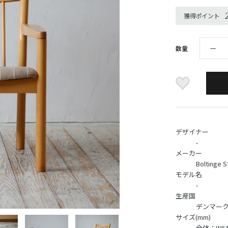
獲得ポイント
数量
デザイナー
-
メーカー
Boltinge S
モデル名
-
生産国
デンマー
サイズ(mm)
全体：W640