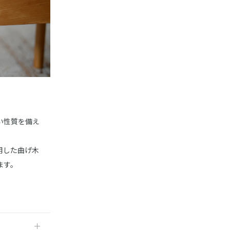
い性質を備え
用した曲げ木
ます。