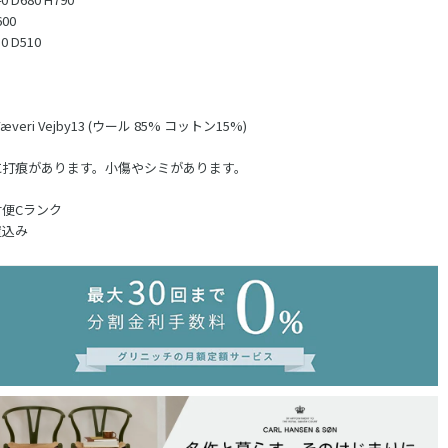
600
 D510
p Væveri Vejby13 (ウール 85% コットン15%)
に打痕があります。小傷やシミがあります。
便Cランク
置込み