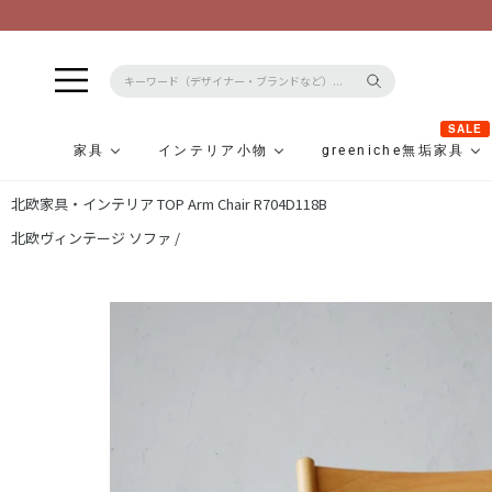
SALE
家具
インテリア小物
greeniche無垢家具
コ
北欧家具・インテリア TOP
Arm Chair R704D118B
ン
テ
北欧ヴィンテージ ソファ /
ン
ツ
に
ス
キ
ッ
プ