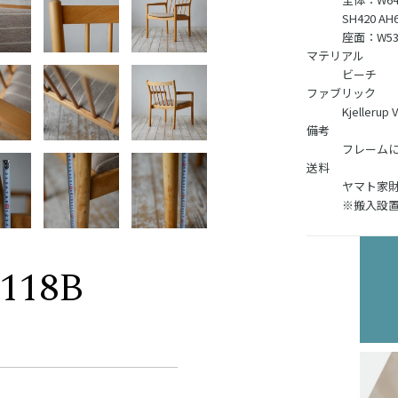
SH420 AH
座面：W530
マテリアル
ビーチ
ファブリック
Kjelleru
備考
フレーム
送料
ヤマト家財
※搬入設
D118B