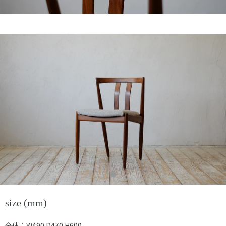
size (mm)
全体：W490 D470 H600