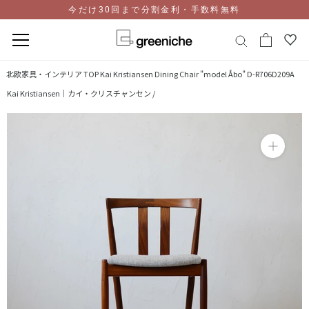
今だけ30回まで分割金利・手数料無料
コ
北欧家具・インテリア TOP
Kai Kristiansen Dining Chair "model Åbo" D-R706D209A
ン
Kai Kristiansen｜カイ・クリスチャンセン /
テ
ン
ツ
に
ス
キ
ッ
プ