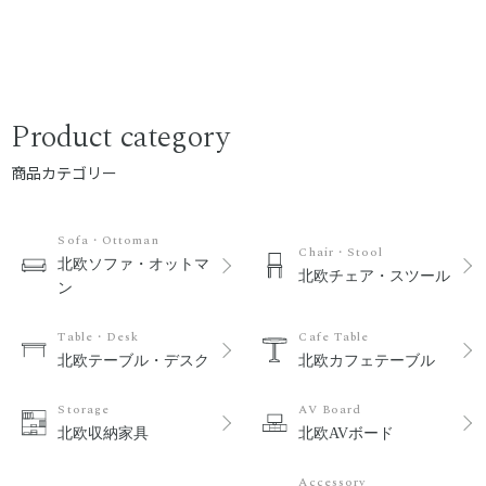
Product category
商品カテゴリー
Sofa・Ottoman
Chair・Stool
北欧ソファ・オットマ
北欧チェア・スツール
ン
Table・Desk
Cafe Table
北欧テーブル・デスク
北欧カフェテーブル
Storage
AV Board
北欧収納家具
北欧AVボード
Accessory