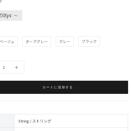
0
238pt
〜
ベージュ
ダークグレー
グレー
ブラック
カートに追加する
String / ストリング