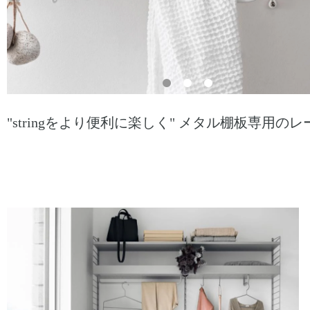
"stringをより便利に楽しく" メタル棚板専用の