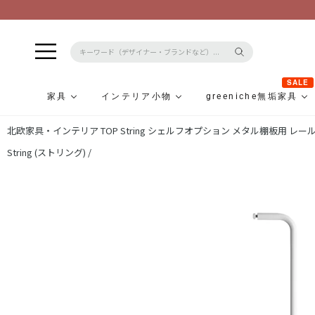
SALE
家具
インテリア小物
greeniche無垢家具
コ
北欧家具・インテリア TOP
String シェルフオプション メタル棚板用 レールL
ン
テ
String (ストリング) /
ン
ツ
に
ス
キ
ッ
プ