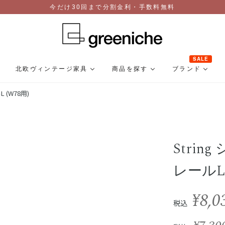
今だけ30回まで分割金利・手数料無料
SALE
北欧ヴィンテージ家具
商品を探す
ブランド
 (W78用)
Stri
レールL 
¥8,0
税込