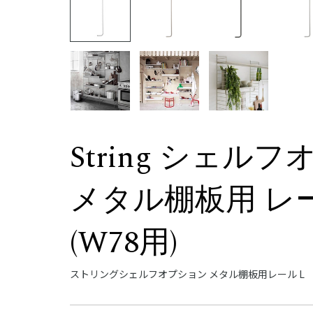
String シェル
メタル棚板用 レ
(W78用)
ストリングシェルフオプション メタル棚板用レール L