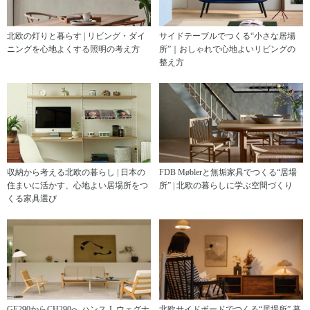
北欧の灯りと暮らす | リビング・ダイ
サイドテーブルでつくる“小さな居場
ニングを心地よくする照明の考え方
所”｜おしゃれで心地よいリビングの
整え方
収納から考える北欧の暮らし | 日本の
FDB Møblerと無垢家具でつくる“居場
住まいに活かす、心地よい居場所をつ
所” | 北欧の暮らしに学ぶ空間づくり
くる家具選び
GE290からCH290へ ハンス J. ウェグナ
北欧サイドボードでつくる“居場所” 暮