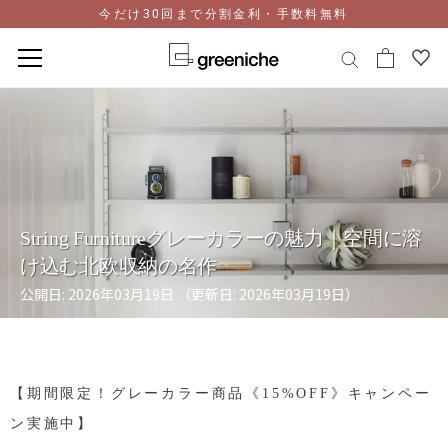
今だけ30回まで分割金利・手数料無料
コ
ン
テ
ン
ツ
に
ス
String Furnitureグレーカラーの魅力｜空間に溶
キ
け込む北欧収納の名作
ッ
プ
公開日: 2026年03月19日 （更新日: 2026年03月19日）
【期間限定！グレーカラー商品《
15%OFF
》キャンペー
ン実施中】