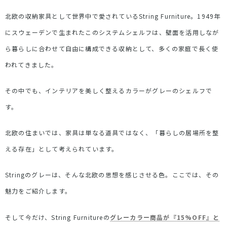
北欧の収納家具として世界中で愛されている
String Furniture
。
1949
年
にスウェーデンで生まれたこのシステムシェルフは、壁面を活用しなが
ら暮らしに合わせて自由に構成できる収納として、多くの家庭で長く使
われてきました。
その中でも、インテリアを美しく整えるカラーがグレーのシェルフで
す。
北欧の住まいでは、家具は単なる道具ではなく、「暮らしの居場所を整
える存在」として考えられています。
String
のグレーは、そんな北欧の思想を感じさせる色。ここでは、その
魅力をご紹介します。
そして今だけ、
String Furniture
の
グレーカラー商品が『
15%OFF
』と