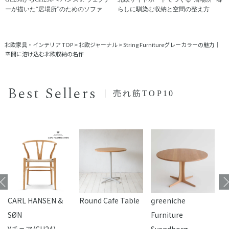
ーが描いた“居場所”のためのソファ
らしに馴染む収納と空間の整え方
北欧家具・インテリア TOP
>
北欧ジャーナル
>
String Furnitureグレーカラーの魅力｜
空間に溶け込む北欧収納の名作
Best Sellers
売れ筋TOP10
CARL HANSEN &
Round Cafe Table
reeniche
F
SØN
Furniture
Yチェア(CH24)
Svendborg