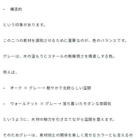
•
構造的
という印象があります。
この二つの素材を調和させるために重要なのが、色のバランスです。
グレーは、木の温もりとスチールの無機質さを橋渡しする色。
例えば、
•
オーク
×
グレー
→
軽やかで北欧らしい空間
•
ウォールナット
×
グレー
→
落ち着いたモダンな雰囲気
というように、木材の魅力を引き立てながら空間を整えます。
そのためグレーは、素材同士の関係を美しく見せるカラーとも言えるの