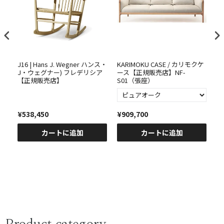
5
J16 | Hans J. Wegner ハンス・
KARIMOKU CASE / カリモクケ
K
ベー
J・ウェグナー) フレデリシア
ース【正規販売店】NF-
ー
【正規販売店】
S01（張座）
C
¥538,450
¥909,700
¥
カートに追加
カートに追加