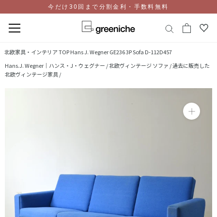
今だけ30回まで分割金利・手数料無料
コ
北欧家具・インテリア TOP
Hans J. Wegner GE236 3P Sofa D-112D457
ン
Hans.J. Wegner｜ハンス・J・ウェグナー /
北欧ヴィンテージ ソファ /
過去に販売した
テ
北欧ヴィンテージ家具 /
ン
ツ
に
ス
キ
ッ
プ