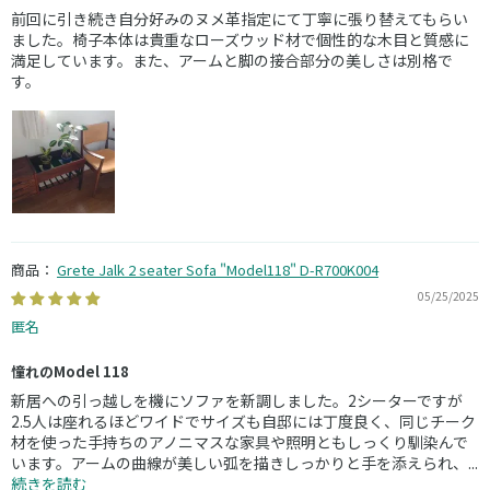
前回に引き続き自分好みのヌメ革指定にて丁寧に張り替えてもらい
ました。椅子本体は貴重なローズウッド材で個性的な木目と質感に
満足しています。また、アームと脚の接合部分の美しさは別格で
す。
Grete Jalk 2 seater Sofa "Model118" D-R700K004
05/25/2025
匿名
憧れのModel 118
新居への引っ越しを機にソファを新調しました。2シーターですが
2.5人は座れるほどワイドでサイズも自邸には丁度良く、同じチーク
材を使った手持ちのアノニマスな家具や照明ともしっくり馴染んで
います。アームの曲線が美しい弧を描きしっかりと手を添えられ、...
続きを読む