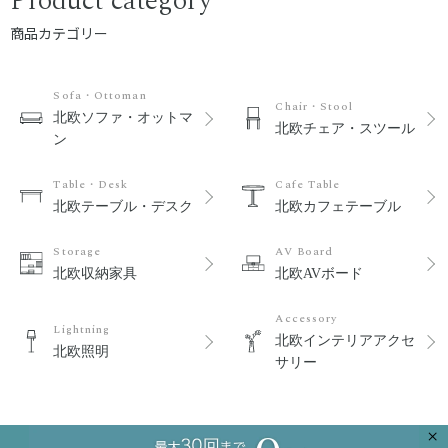
Product category
商品カテゴリー
Sofa・Ottoman
Chair・Stool
北欧ソファ・オットマ
北欧チェア・スツール
ン
Table・Desk
Cafe Table
北欧テーブル・デスク
北欧カフェテーブル
Storage
AV Board
北欧収納家具
北欧AVボード
Accessory
Lightning
北欧インテリアアクセ
北欧照明
サリー
×